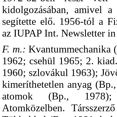
kidolgozásában, amivel a 
segítette elő. 1956-tól a F
az IUPAP Int. Newsletter in
F. m.:
Kvantummechanika (Bp
1962; csehül 1965; 2. kiad
1960; szlovákul 1963); Jöv
kimeríthetetlen anyag (Bp.,
atomok (Bp., 1978);
Atomközelben. Társszerz