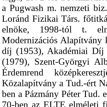
a Pugwash m. nemzeti biz.
Loránd Fizikai Társ. főtit
elnöke, 1998-tól t. el
Modernizációs Alapítvány 
díj (1953), Akadémiai Díj 
(1979), Szent-Györgyi Alb
Érdemrend középkeresz
Közalapítvány a Tud.-ért N
ben a Pázmány Péter Tud. eg
70-ben az ELTE elméleti fi