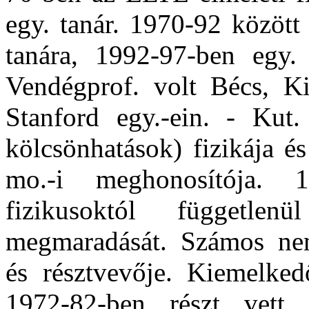
egy. tanár. 1970-92 között 
tanára, 1992-97-ben egy. 
Vendégprof. volt Bécs, K
Stanford egy.-ein. - Kut.
kölcsönhatások) fizikája és
mo.-i meghonosítója. 
fizikusoktól független
megmaradását. Számos nem
és résztvevője. Kiemelkedő
1972-82-ben részt vett 