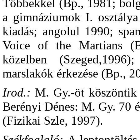
Többekkel (Bp., 1981; bolg
a gimnáziumok I. osztálya
kiadás; angolul 1990; span
Voice of the Martians (
közelben (Szeged,1996)
marslakók érkezése (Bp., 2
Irod.:
M. Gy.-öt köszöntik 
Berényi Dénes: M. Gy. 70 é
(Fizikai Szle, 1997).
Székfoglaló:
A leptontölté