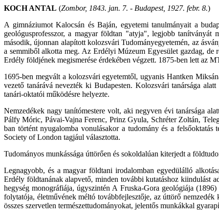
KOCH ANTAL
(
Zombor, 1843. jan. 7. - Budapest, 1927. febr. 8.
)
A gimnáziumot Kalocsán és Baján, egyetemi tanulmányait a budap
geológusprofesszor, a magyar földtan "atyja", legjobb tanítványát
második, újonnan alapított kolozsvári Tudományegyetemén, az ásvány
a semmiből alkotta meg. Az Erdélyi Múzeum Egyesület gazdag, de ren
Erdély földjének megismerése érdekében végzett. 1875-ben lett az MTA
1695-ben megvált a kolozsvári egyetemtől, ugyanis Hantken Miksának
vezető tanárává nevezték ki Budapesten. Kolozsvári tanársága alatt 
tanári-oktatói működésre helyezte.
Nemzedékek nagy tanítómestere volt, aki negyven évi tanársága alat
Pálfy Móric, Pávai-Vajna Ferenc, Prinz Gyula, Schréter Zoltán, Tele
ban történt nyugalomba vonulásakor a tudomány és a felsőoktatás t
Society of London tagjául választotta.
Tudományos munkássága úttörően és sokoldalúan kiterjedt a földtudo
Legnagyobb, és a magyar földtani irodalomban egyedülálló alkotás
Erdély földtanának alapvető, minden további kutatáshoz kiindulást 
hegység monográfiája, úgyszintén A Fruska-Gora geológiája (1896) 
folytatója, életművének méltó továbbfejlesztője, az úttörő nemzedék
összes szervetlen természettudományokat, jelentős munkákkal gyarapítv