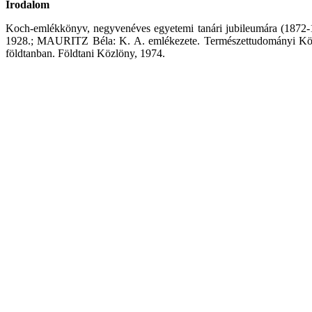
Irodalom
Koch-emlékkönyv, negyvenéves egyetemi tanári jubileumára (1872
1928.; MAURITZ Béla: K. A. emlékezete. Természettudományi Köz
földtanban. Földtani Közlöny, 1974.