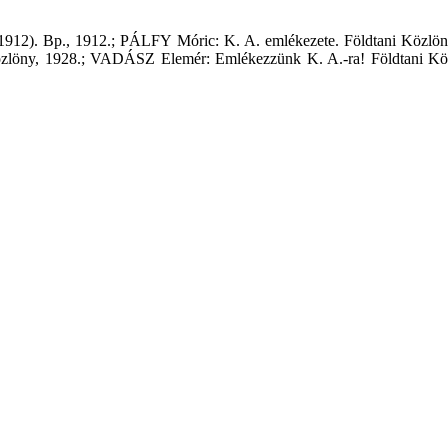
-1912). Bp., 1912.; PÁLFY Móric: K. A. emlékezete. Földtani Közlö
löny, 1928.; VADÁSZ Elemér: Emlékezzünk K. A.-ra! Földtani Közl