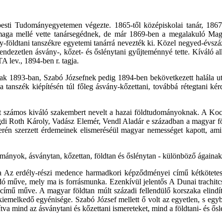
esti Tudományegyetemen végezte. 1865-től középiskolai tanár, 186
 maga mellé vette tanársegédnek, de már 1869-ben a megalakuló Magya
-földtani tanszékre egyetemi tanárrá nevezték ki. Közel negyed-évszáz
dezetlen ásvány-, kőzet- és őslénytani gyűjteménnyé tette. Kíváló alk
 lev., 1894-ben r. tagja.
 1893-ban, Szabó Józsefnek pedig 1894-ben bekövetkezett halála után a
a tanszék kiépítésén túl főleg ásvány-kőzettani, továbbá rétegtani kér
t számos kiváló szakembert nevelt a hazai földtudományoknak. A Koch
gdi Roth Károly, Vadász Elemér, Vendl Aladár e században a magyar föl
erén szerzett érdemeinek elismeréséül magyar nemességet kapott, ami
mányok, ásványtan, kőzettan, földtan és őslénytan - különböző ágaina
a Az erdély-részi medence harmadkori képződményei című kétkötetes
adó műve, mely ma is forrásmunka. Ezenkívül jelentős A Dunai trachitc
című műve. A magyar földtan múlt századi fellendülő korszaka elindít
 kiemelkedő egyénisége. Szabó József mellett ő volt az egyetlen, s egy
a mind az ásványtani és kőzettani ismereteket, mind a földtani- és ősl