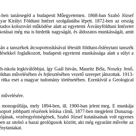
7-ben tanársegéd a budapesti Műegyetemen. 1868-ban Szabó József
r Királyi Földtani Intézet szolgálatába lépett. 1872-ben az ország
ados kolozsvári működése alatt az egyetemi Ásványföldtani Intézetet
otásai még ma is hirdetik nagyságát, és áldozatos munkásságát, amit
 tanszékek átcsoportosításával létesült földtani-őslénytani tanszék
désekkel foglalkozott, budapesti egyetemi munkássága alatt a súlyt a
-iskola legkiválóbbjai, így Gaál István, Mauritz Béla, Noszky Jenő,
dtan művelésében és fejlesztésében vezető szerepet játszottak. 1913-
 ritka eset a magyar tudomány történetében. Ezenkívül a Geological
k művelésére.
 monográfiája, mely 1894-ben, ill. 1900-ban jelent meg. E munkája
soport jobbparti részének leírása című, 1877-ben megjelent Dunazug-
ójának, vezéregyéniségének, Szabó József kutatásainak volt egyenes
ben az utolsó a hazai geológusok között, aki még egyaránt művelte az
énytaniakat.