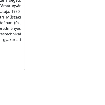
tanársegéd,
Fémárugyár
atója. 1950-
ari Műszaki
gában (fa-,
t eredményes
éstechnikai
 gyakorlati