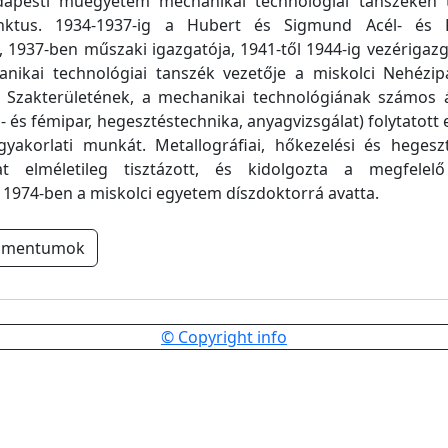
apesti műegyetem mechanikai technológiai tanszékén 
nktus. 1934-1937-ig a Hubert és Sigmund Acél- és 
 1937-ben műszaki igazgatója, 1941-től 1944-ig vezérigazg
anikai technológiai tanszék vezetője a miskolci Nehézip
 Szakterületének, a mechanikai technológiának számos á
til- és fémipar, hegesztéstechnika, anyagvizsgálat) folytatot
gyakorlati munkát. Metallográfiai, hőkezelési és hegeszt
t elméletileg tisztázott, és kidolgozta a megfelelő
. 1974-ben a miskolci egyetem díszdoktorrá avatta.
umentumok
© Copyright info