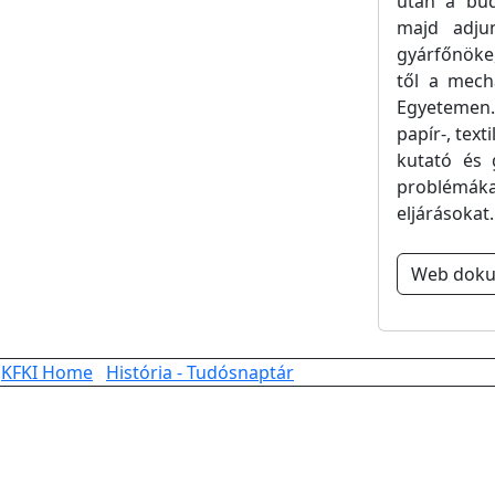
után a bud
majd adju
gyárfőnöke,
től a mech
Egyetemen.
papír-, tex
kutató és 
problémáka
eljárásokat
Web dok
KFKI Home
História - Tudósnaptár