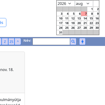
1
2
3
4
5
6
7
8
9
10
11
12
13
14
15
16
és
17
18
19
20
21
22
23
24
25
26
27
28
29
30
31
Név:
Z
ZS
^
nov. 18.
nulmányútja