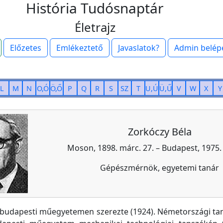
História Tudósnaptár
Életrajz
Előzetes
Emlékeztető
Javaslatok?
Admin belép
L
M
N
O,Ó
Ö,Ő
P
Q
R
S
SZ
T
U,Ú
Ü,Ű
V
W
X
Y
Zorkóczy Béla
Moson, 1898. márc. 27. – Budapest, 1975. 
Gépészmérnök, egyetemi tanár
a budapesti műegyetemen szerezte (1924). Németországi ta