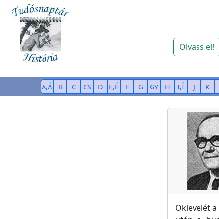
Olvass el!
A,Á
B
C
CS
D
E,É
F
G
GY
H
I,Í
J
K
Oklevelét 