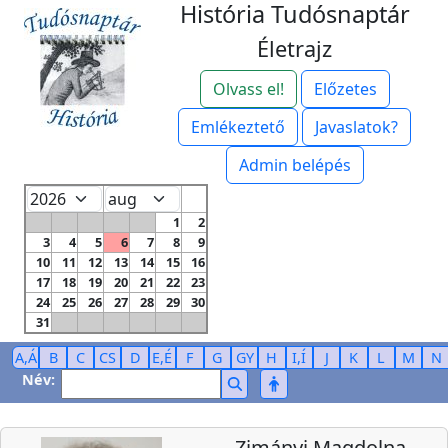
História Tudósnaptár
Életrajz
Olvass el!
Előzetes
Emlékeztető
Javaslatok?
Admin belépés
1
2
3
4
5
6
7
8
9
10
11
12
13
14
15
16
17
18
19
20
21
22
23
24
25
26
27
28
29
30
31
A,Á
B
C
CS
D
E,É
F
G
GY
H
I,Í
J
K
L
M
N
Név:
Zimányi Magdolna