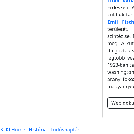
Than Káro
Erdészeti 
küldték tan
Emil Fisch
területét
szintézise.
meg. A kuta
dolgoztak s
legtöbb ve
1923-ban ta
washington
arany fokoz
magyar gyóg
Web dok
KFKI Home
História - Tudósnaptár