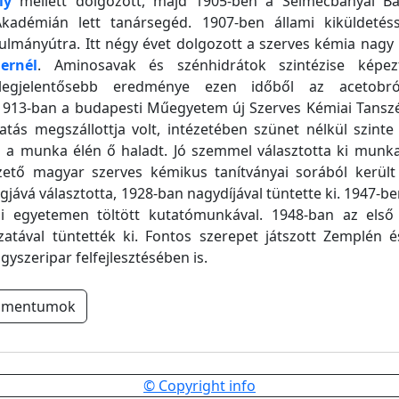
ly
mellett dolgozott, majd 1905-ben a Selmecbányai Bá
Akadémián lett tanársegéd. 1907-ben állami kiküldetéss
ulmányútra. Itt négy évet dolgozott a szerves kémia nagy
ernél
. Aminosavak és szénhidrátok szintézise képez
, legjelentősebb eredménye ezen időből az acetobróm
 1913-ban a budapesti Műegyetem új Szerves Kémiai Tansz
tás megszállottja volt, intézetében szünet nélkül szinte 
 a munka élén ő haladt. Jó szemmel választotta ki munkat
zető magyar szerves kémikus tanítványai sorából került
gjává választotta, 1928-ban nagydíjával tüntette ki. 1947-be
i egyetemen töltött kutatómunkával. 1948-ban az első 
atával tüntették ki. Fontos szerepet játszott Zemplén é
yszeripar felfejlesztésében is.
umentumok
© Copyright info