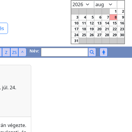
1
2
3
4
5
6
7
8
9
10
11
12
13
14
15
16
és
17
18
19
20
21
22
23
24
25
26
27
28
29
30
31
Név:
Z
ZS
^
júl. 24.
án végezte.