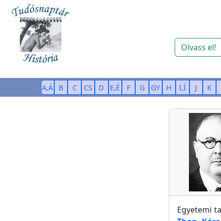
Olvass el!
A,Á
B
C
CS
D
E,É
F
G
GY
H
I,Í
J
K
Egyetemi t