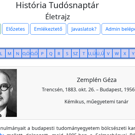
História Tudósnaptár
Életrajz
Előzetes
Emlékeztető
Javaslatok?
Admin belép
L
M
N
O,Ó
Ö,Ő
P
Q
R
S
SZ
T
U,Ú
Ü,Ű
V
W
X
Y
Zemplén Géza
Trencsén, 1883. okt. 26. – Budapest, 1956. 
Kémikus, műegyetemi tanár
anulmányait a budapesti tudományegyetem bölcsészeti kar