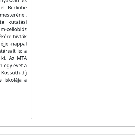
nyászati és
el Berlinbe
 mesterénél,
te kutatási
-cellobióz
ékére hívták
éjjel-nappal
ársait is; a
 ki. Az MTA
n egy évet a
Kossuth-díj
s iskolája a