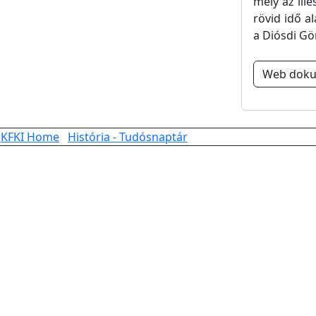
mely az ill
rövid idő a
a Diósdi G
Web dok
KFKI Home
História - Tudósnaptár