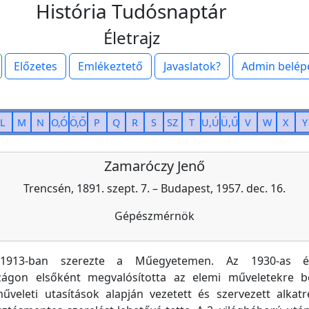
História Tudósnaptár
Életrajz
Előzetes
Emlékeztető
Javaslatok?
Admin belép
L
M
N
O,Ó
Ö,Ő
P
Q
R
S
SZ
T
U,Ú
Ü,Ű
V
W
X
Y
Zamaróczy Jenő
Trencsén, 1891. szept. 7. – Budapest, 1957. dec. 16.
Gépészmérnök
 1913-ban szerezte a Műegyetemen. Az 1930-as é
ágon elsőként megvalósította az elemi műveletekre b
űveleti utasítások alapján vezetett és szervezett alkatr