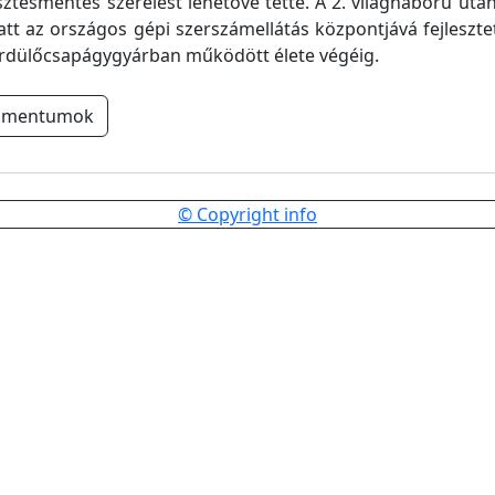
esztésmentes szerelést lehetővé tette. A 2. világháború utá
latt az országos gépi szerszámellátás központjává fejlesztet
ördülőcsapágygyárban működött élete végéig.
umentumok
© Copyright info