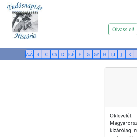
Olvass el!
A,Á
B
C
CS
D
E,É
F
G
GY
H
I,Í
J
K
Oklevelét
Magyarorsz
kizárólag m