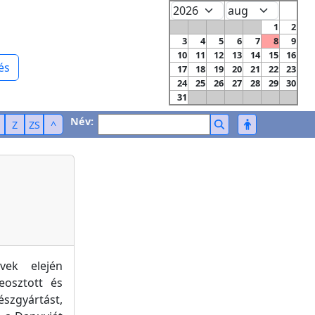
1
2
3
4
5
6
7
8
9
10
11
12
13
14
15
16
és
17
18
19
20
21
22
23
24
25
26
27
28
29
30
31
Név:
Z
ZS
^
vek elején
eosztott és
észgyártást,