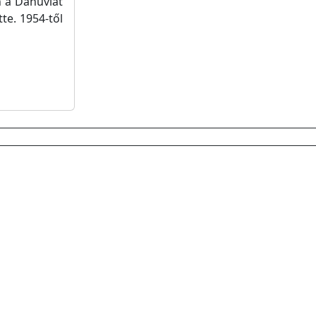
n a Danuviát
te. 1954-től