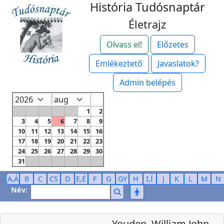
História Tudósnaptár
Életrajz
Olvass el!
Előzetes
Emlékeztető
Javaslatok?
Admin belépés
1
2
3
4
5
6
7
8
9
10
11
12
13
14
15
16
17
18
19
20
21
22
23
24
25
26
27
28
29
30
31
A,Á
B
C
CS
D
E,É
F
G
GY
H
I,Í
J
K
L
M
N
Név:
Youden, William John