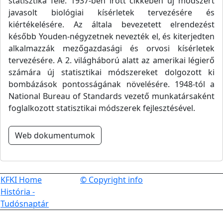
statisztika felé. 1937-ben írott cikkében új módszert
javasolt biológiai kísérletek tervezésére és
kiértékelésére. Az általa bevezetett elrendezést
később Youden-négyzetnek nevezték el, és kiterjedten
alkalmazzák mezőgazdasági és orvosi kísérletek
tervezésére. A 2. világháború alatt az amerikai légierő
számára új statisztikai módszereket dolgozott ki
bombázások pontosságának növelésére. 1948-tól a
National Bureau of Standards vezető munkatársaként
foglalkozott statisztikai módszerek fejlesztésével.
Web dokumentumok
KFKI Home
© Copyright info
História -
Tudósnaptár