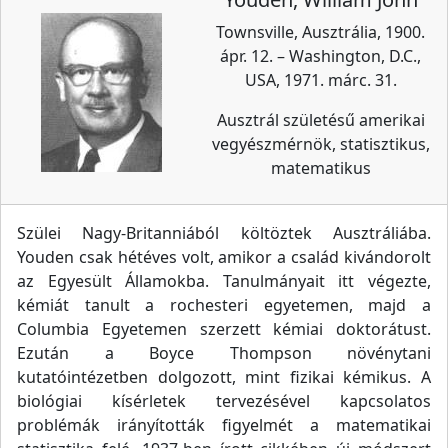
Townsville, Ausztrália, 1900.
ápr. 12. – Washington, D.C.,
USA, 1971. márc. 31.
Ausztrál születésű amerikai
vegyészmérnök, statisztikus,
matematikus
Szülei Nagy-Britanniából költöztek Ausztráliába.
Youden csak hétéves volt, amikor a család kivándorolt
az Egyesült Államokba. Tanulmányait itt végezte,
kémiát tanult a rochesteri egyetemen, majd a
Columbia Egyetemen szerzett kémiai doktorátust.
Ezután a Boyce Thompson növénytani
kutatóintézetben dolgozott, mint fizikai kémikus. A
biológiai kísérletek tervezésével kapcsolatos
problémák irányították figyelmét a matematikai