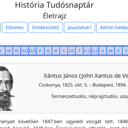
História Tudósnaptár
Életrajz
Előzetes
Emlékeztető
Javaslatok?
Admin belép
L
M
N
O,Ó
Ö,Ő
P
Q
R
S
SZ
T
U,Ú
Ü,Ű
V
W
X
Y
Xántus János (John Xantus de V
Csokonya, 1825. okt. 5. – Budapest, 1894. 
Természettudós, néprajztudós, uta
mányait követően 1847-ben ügyvédi vizsgát tett. 184