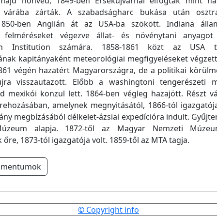
majd honvéd, 1849-ben Érsekújvárnál elfogták mint h
z várába zárták. A szabadságharc bukása után osztr
1850-ben Anglián át az USA-ba szökött. Indiana álla
i felméréseket végezve állat- és növénytani anyagot
an Institution számára. 1858-1861 közt az USA te
nak kapitányaként meteorológiai megfigyeléseket végzett
861 végén hazatért Magyarországra, de a politikai körülm
jra visszautazott. Előbb a washingtoni tengerészeti m
jd mexikói konzul lett. 1864-ben végleg hazajött. Részt vál
étrehozásában, amelynek megnyitásától, 1866-tól igazgatója
ny megbízásából délkelet-ázsiai expedícióra indult. Gyűjte
Múzeum alapja. 1872-től az Magyar Nemzeti Múzeu
őre, 1873-tól igazgatója volt. 1859-től az MTA tagja.
umentumok
© Copyright info