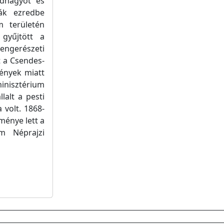
adnagyot és
ák ezredbe
m területén
 gyűjtött a
ngerészeti
 a Csendes-
ények miatt
inisztérium
lalt a pesti
 volt. 1868-
ménye lett a
m Néprajzi