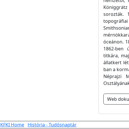
nemzetőr, 
Königgrät
sorozták. 
topográfia
Smithsoni
mérnökkará
óceánon. 1
1862-ben ú
titkára, ma
állatkert l
ban a kormá
Néprajzi 
Osztályának 
Web dok
KFKI Home
História - Tudósnaptár