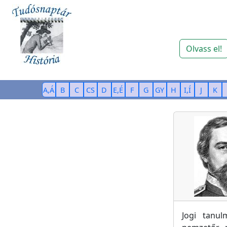
Olvass el!
A,Á
B
C
CS
D
E,É
F
G
GY
H
I,Í
J
K
Jogi tanul