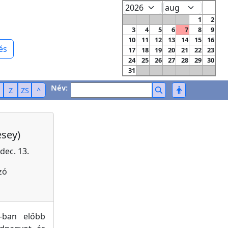
1
2
3
4
5
6
7
8
9
10
11
12
13
14
15
16
és
17
18
19
20
21
22
23
24
25
26
27
28
29
30
31
Név:
Z
ZS
^
esey)
dec. 13.
zó
8-ban előbb