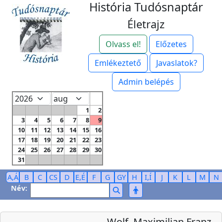
História Tudósnaptár
Életrajz
Olvass el!
Előzetes
Emlékeztető
Javaslatok?
Admin belépés
1
2
3
4
5
6
7
8
9
10
11
12
13
14
15
16
17
18
19
20
21
22
23
24
25
26
27
28
29
30
31
A,Á
B
C
CS
D
E,É
F
G
GY
H
I,Í
J
K
L
M
N
Név:
Wolf, Maximilian Franz