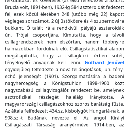
felkutatását és követését (az első felfedezés a 323.sz.
Brucia volt, 1891-ben), 1932-ig 584 aszteroidát fedezett
fel, ezek közül életében 248 (utóbb még 22) kapott
végleges sorszámot, 2 új üstökösre és 4 szupernovára
bukkant. Ő talált rá a rendkívüli pályájú aszteroidák
ún. Trójai csoportjára. Kimutatta, hogy a távoli
csillagrendszerek nem elszórtan, hanem többnyire
halmazokban fordulnak elő. Csillagstatisztikai alapon
megállapította, hogy a csillagközi térben sötét,
fényelnyelő anyagnak kell lenni.
Gothard Jenővel
egyidejűleg felfedezte a nova-fellángolások, un. fény-
echó jelenségét (1901). Szorgalmazására a badeni
nagyhercegség a Königstuhlon 1898-1900 közt
nagyszabású csillagvizsgálót rendezett be, amelynek
asztrofizikai részlegét haláláig irányította. A
magyarországi csillagászokhoz szoros barátság fűzte.
Az általa felfedezett 434.sz. kisbolygót Hungariá-nak, a
908.sz.-t Budának nevezte el. Az angol Királyi
Csillagászati Társaság aranyérmével 1914-ben, az