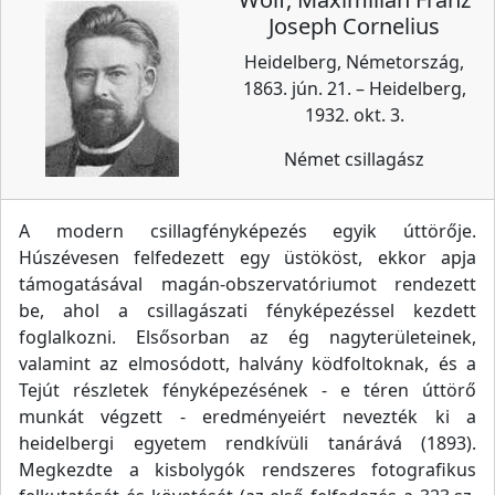
Joseph Cornelius
Heidelberg, Németország,
1863. jún. 21. – Heidelberg,
1932. okt. 3.
Német csillagász
A modern csillagfényképezés egyik úttörője.
Húszévesen felfedezett egy üstököst, ekkor apja
támogatásával magán-obszervatóriumot rendezett
be, ahol a csillagászati fényképezéssel kezdett
foglalkozni. Elsősorban az ég nagyterületeinek,
valamint az elmosódott, halvány ködfoltoknak, és a
Tejút részletek fényképezésének - e téren úttörő
munkát végzett - eredményeiért nevezték ki a
heidelbergi egyetem rendkívüli tanárává (1893).
Megkezdte a kisbolygók rendszeres fotografikus