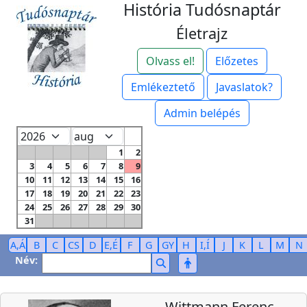
História Tudósnaptár
Életrajz
Olvass el!
Előzetes
Emlékeztető
Javaslatok?
Admin belépés
1
2
3
4
5
6
7
8
9
10
11
12
13
14
15
16
17
18
19
20
21
22
23
24
25
26
27
28
29
30
31
A,Á
B
C
CS
D
E,É
F
G
GY
H
I,Í
J
K
L
M
N
Név:
Wittmann Ferenc