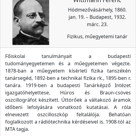
Hódmezővásárhely, 1860.
jan. 19. – Budapest, 1932.
márc. 23.
Fizikus, műegyetemi tanár
Főiskolai tanulmányait a budapesti
tudományegyetemen és a műegyetemen végezte.
1878-ban a műegyetem kísérleti fizika tanszékén
tanársegéd, 1892-ben a technikai fizika rk., 1895-ben r.
tanára. 1919-ben a budapesti Tanárképző Intézet
igazgatóhelyettese. Húros és Braun-csöves
oszcillográfot készített. Úttörőek a váltakozó áramok
időbeni lefolyására vonatkozó kutatásai. A róla
elnevezett oszcilloszkóp feltalálója. Behatóan
foglalkozott a rádiótechnika kérdéseivel is. 1908-tól az
MTA tagja.