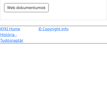
Web dokumentumok
KFKI Home
© Copyright info
História -
Tudósnaptár