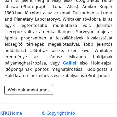
ban itt jelent meg a világ első fotografikus Hold-
atlasza (Photographic Lunar Atlas). Amikor Kuiper
1960-ban létrehozta az arizonai Tucsonban a Lunar
and Planetary Laboratory-t, Whitaker továbbra is az
egyik legfontosabb munkatársa volt. Jelentős
szerepük volt az amerikai Ranger-, Surveyor- majd az
Apollo programban a leszállóhelyek kiválasztását
elősegítő térképek megalkotásával. Több jelentős
holdatlaszt állítottak össze, ezen kívül Whitaker
eredménye az Uránusz Miranda holdjának
pályameghatározása, vagy
Galilei
első Hold-rajzai
időpontjainak pontos meghatározása. Kidolgozta a
Hold krátereinek elnevezési szabályait is. (Piriti János)
Web dokumentumok
KFKI Home
© Copyright info