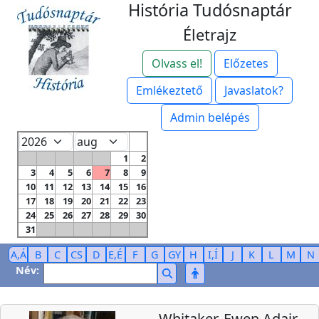
História Tudósnaptár
Életrajz
Olvass el!
Előzetes
Emlékeztető
Javaslatok?
Admin belépés
1
2
3
4
5
6
7
8
9
10
11
12
13
14
15
16
17
18
19
20
21
22
23
24
25
26
27
28
29
30
31
A,Á
B
C
CS
D
E,É
F
G
GY
H
I,Í
J
K
L
M
N
Név:
Whitaker, Ewen Adair