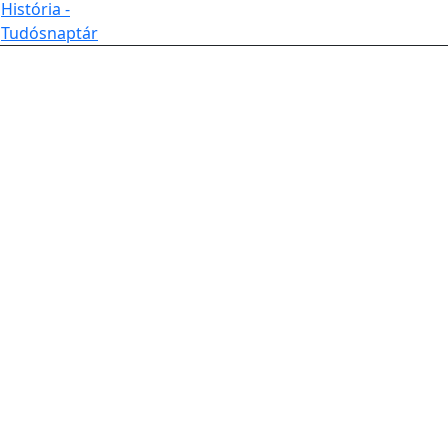
História -
Tudósnaptár