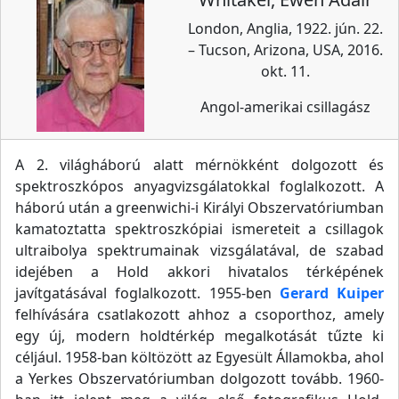
London, Anglia, 1922. jún. 22.
– Tucson, Arizona, USA, 2016.
okt. 11.
Angol-amerikai csillagász
A 2. világháború alatt mérnökként dolgozott és
spektroszkópos anyagvizsgálatokkal foglalkozott. A
háború után a greenwichi-i Királyi Obszervatóriumban
kamatoztatta spektroszkópiai ismereteit a csillagok
ultraibolya spektrumainak vizsgálatával, de szabad
idejében a Hold akkori hivatalos térképének
javítgatásával foglalkozott. 1955-ben
Gerard Kuiper
felhívására csatlakozott ahhoz a csoporthoz, amely
egy új, modern holdtérkép megalkotását tűzte ki
céljául. 1958-ban költözött az Egyesült Államokba, ahol
a Yerkes Obszervatóriumban dolgozott tovább. 1960-