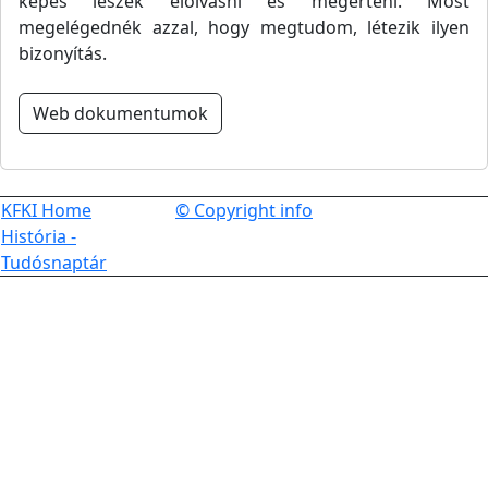
képes leszek elolvasni és megérteni. Most
megelégednék azzal, hogy megtudom, létezik ilyen
bizonyítás.
Web dokumentumok
KFKI Home
© Copyright info
História -
Tudósnaptár