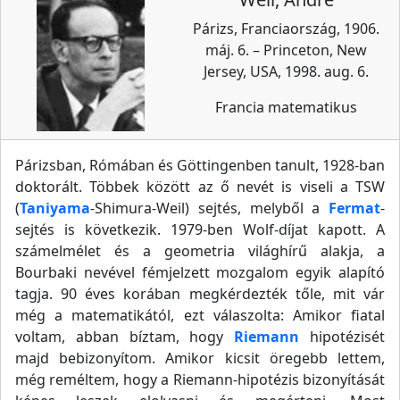
Párizs, Franciaország, 1906.
máj. 6. – Princeton, New
Jersey, USA, 1998. aug. 6.
Francia matematikus
Párizsban, Rómában és Göttingenben tanult, 1928-ban
doktorált. Többek között az ő nevét is viseli a TSW
(
Taniyama
-Shimura-Weil) sejtés, melyből a
Fermat
-
sejtés is következik. 1979-ben Wolf-díjat kapott. A
számelmélet és a geometria világhírű alakja, a
Bourbaki nevével fémjelzett mozgalom egyik alapító
tagja. 90 éves korában megkérdezték tőle, mit vár
még a matematikától, ezt válaszolta: Amikor fiatal
voltam, abban bíztam, hogy
Riemann
hipotézisét
majd bebizonyítom. Amikor kicsit öregebb lettem,
még reméltem, hogy a Riemann-hipotézis bizonyítását