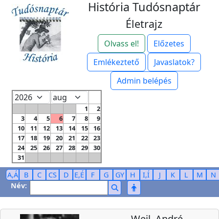
História Tudósnaptár
Életrajz
Olvass el!
Előzetes
Emlékeztető
Javaslatok?
Admin belépés
1
2
3
4
5
6
7
8
9
10
11
12
13
14
15
16
17
18
19
20
21
22
23
24
25
26
27
28
29
30
31
A,Á
B
C
CS
D
E,É
F
G
GY
H
I,Í
J
K
L
M
N
Név:
Weil, André