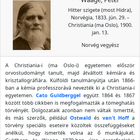
Hitter szigete (most Hidra),
Norvégia, 1833. jún. 29. –
Christiania (ma Oslo), 1900.
jan. 13.
Norvég vegyész
A Christiania-i (ma Oslo-i) egyetemen először
orvostudományt tanult, majd átváltott kémiára és
krisztallográfiára. Külföldi tanulmányútja után 1866-
ban a kémia professzorává nevezték ki a Christiania-i
egyetemen.
Cato Guldberggel
együtt 1864 és 1867
között több cikkben is megfogalmazták a tömeghatás
törvényét. Dolgozataik azonban nem váltak ismertté,
és más szerzők, például
Ostwald
és
van't Hoff
a
törvény speciális eseteire közöltek összefüggéseket
anélkül, hogy ismerték volna az ő munkájukat.