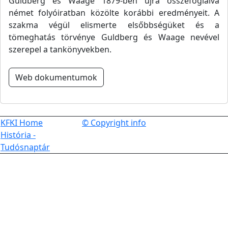
Guldberg és Waage 1879-ben újra összefoglalva
német folyóiratban közölte korábbi eredményeit. A
szakma végül elismerte elsőbbségüket és a
tömeghatás törvénye Guldberg és Waage nevével
szerepel a tankönyvekben.
Web dokumentumok
KFKI Home
© Copyright info
História -
Tudósnaptár