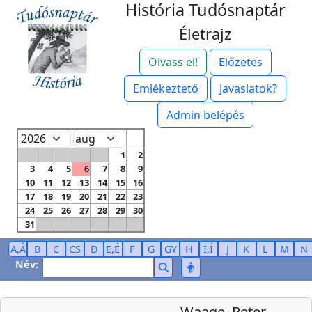
História Tudósnaptár
Életrajz
Olvass el!
Előzetes
Emlékeztető
Javaslatok?
Admin belépés
1
2
3
4
5
6
7
8
9
10
11
12
13
14
15
16
17
18
19
20
21
22
23
24
25
26
27
28
29
30
31
A,Á
B
C
CS
D
E,É
F
G
GY
H
I,Í
J
K
L
M
N
Név:
Waage, Peter