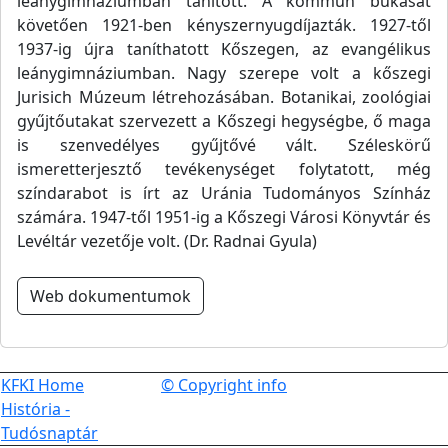
leánygimnáziumban tanított. A kommün bukását
követően 1921-ben kényszernyugdíjazták. 1927-től
1937-ig újra taníthatott Kőszegen, az evangélikus
leánygimnáziumban. Nagy szerepe volt a kőszegi
Jurisich Múzeum létrehozásában. Botanikai, zoológiai
gyűjtőutakat szervezett a Kőszegi hegységbe, ő maga
is szenvedélyes gyűjtővé vált. Széleskörű
ismeretterjesztő tevékenységet folytatott, még
színdarabot is írt az Uránia Tudományos Színház
számára. 1947-től 1951-ig a Kőszegi Városi Könyvtár és
Levéltár vezetője volt. (Dr. Radnai Gyula)
Web dokumentumok
KFKI Home
© Copyright info
História -
Tudósnaptár