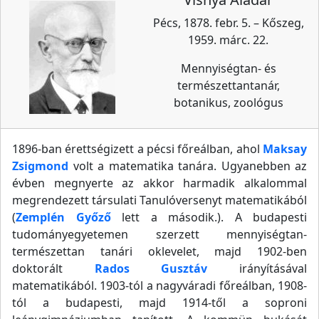
Pécs, 1878. febr. 5. – Kőszeg,
1959. márc. 22.
Mennyiségtan- és
természettantanár,
botanikus, zoológus
1896-ban érettségizett a pécsi főreálban, ahol
Maksay
Zsigmond
volt a matematika tanára. Ugyanebben az
évben megnyerte az akkor harmadik alkalommal
megrendezett társulati Tanulóversenyt matematikából
(
Zemplén Győző
lett a második.). A budapesti
tudományegyetemen szerzett mennyiségtan-
természettan tanári oklevelet, majd 1902-ben
doktorált
Rados Gusztáv
irányításával
matematikából. 1903-tól a nagyváradi főreálban, 1908-
tól a budapesti, majd 1914-től a soproni