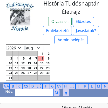
História Tudósnaptár
Életrajz
Olvass el!
Előzetes
Emlékeztető
Javaslatok?
Admin belépés
1
2
3
4
5
6
7
8
9
10
11
12
13
14
15
16
17
18
19
20
21
22
23
24
25
26
27
28
29
30
31
A,Á
B
C
CS
D
E,É
F
G
GY
H
I,Í
J
K
L
M
N
Név:
Visnya Aladár