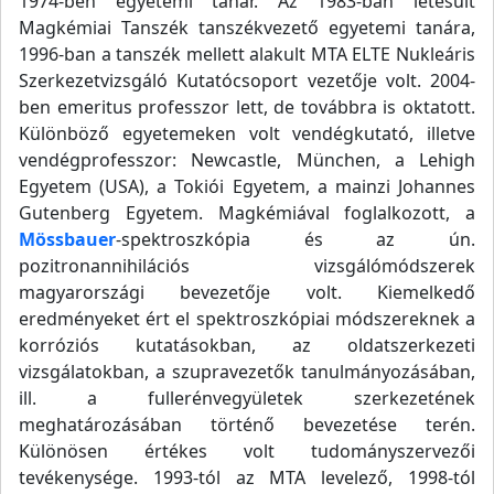
1974-ben egyetemi tanár. Az 1983-ban létesült
Magkémiai Tanszék tanszékvezető egyetemi tanára,
1996-ban a tanszék mellett alakult MTA ELTE Nukleáris
Szerkezetvizsgáló Kutatócsoport vezetője volt. 2004-
ben emeritus professzor lett, de továbbra is oktatott.
Különböző egyetemeken volt vendégkutató, illetve
vendégprofesszor: Newcastle, München, a Lehigh
Egyetem (USA), a Tokiói Egyetem, a mainzi Johannes
Gutenberg Egyetem. Magkémiával foglalkozott, a
Mössbauer
-spektroszkópia és az ún.
pozitronannihilációs vizsgálómódszerek
magyarországi bevezetője volt. Kiemelkedő
eredményeket ért el spektroszkópiai módszereknek a
korróziós kutatásokban, az oldatszerkezeti
vizsgálatokban, a szupravezetők tanulmányozásában,
ill. a fullerénvegyületek szerkezetének
meghatározásában történő bevezetése terén.
Különösen értékes volt tudományszervezői
tevékenysége. 1993-tól az MTA levelező, 1998-tól