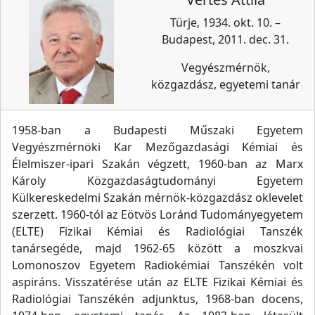
Türje, 1934. okt. 10. –
Budapest, 2011. dec. 31.
Vegyészmérnök,
közgazdász, egyetemi tanár
1958-ban a Budapesti Műszaki Egyetem
Vegyészmérnöki Kar Mezőgazdasági Kémiai és
Élelmiszer-ipari Szakán végzett, 1960-ban az Marx
Károly Közgazdaságtudományi Egyetem
Külkereskedelmi Szakán mérnök-közgazdász oklevelet
szerzett. 1960-tól az Eötvös Loránd Tudományegyetem
(ELTE) Fizikai Kémiai és Radiológiai Tanszék
tanársegéde, majd 1962-65 között a moszkvai
Lomonoszov Egyetem Radiokémiai Tanszékén volt
aspiráns. Visszatérése után az ELTE Fizikai Kémiai és
Radiológiai Tanszékén adjunktus, 1968-ban docens,