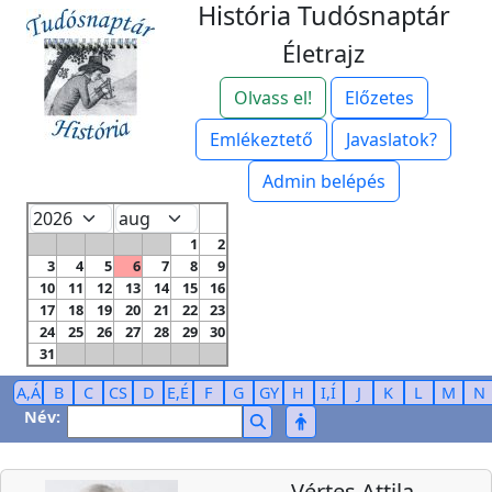
História Tudósnaptár
Életrajz
Olvass el!
Előzetes
Emlékeztető
Javaslatok?
Admin belépés
1
2
3
4
5
6
7
8
9
10
11
12
13
14
15
16
17
18
19
20
21
22
23
24
25
26
27
28
29
30
31
A,Á
B
C
CS
D
E,É
F
G
GY
H
I,Í
J
K
L
M
N
Név:
Vértes Attila