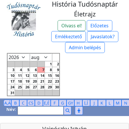
História Tudósnaptár
Életrajz
Olvass el!
Előzetes
Emlékeztető
Javaslatok?
Admin belépés
1
2
3
4
5
6
7
8
9
10
11
12
13
14
15
16
17
18
19
20
21
22
23
24
25
26
27
28
29
30
31
A,Á
B
C
CS
D
E,É
F
G
GY
H
I,Í
J
K
L
M
N
Név:
Vajnóczky István