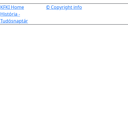
KFKI Home
© Copyright info
História -
Tudósnaptár