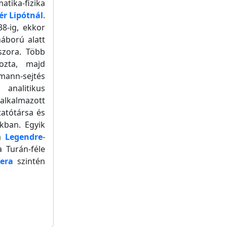
atika-fizika
ér Lipótnál
.
38-ig, ekkor
háború alatt
szora. Több
gozta, majd
mann-sejtés
analitikus
lkalmazott
atótársa és
kban. Egyik
 a
Legendre
-
 Turán-féle
Vera
szintén