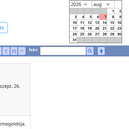
1
2
3
4
5
6
7
8
9
10
11
12
13
14
15
16
és
17
18
19
20
21
22
23
24
25
26
27
28
29
30
31
Név:
Z
ZS
^
szept. 26.
tmegoldója.