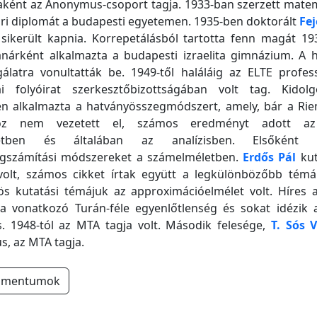
ként az Anonymus-csoport tagja. 1933-ban szerzett matem
ri diplomát a budapesti egyetemen. 1935-ben doktorált
Fej
sikerült kapnia. Korrepetálásból tartotta fenn magát 19
anárként alkalmazta a budapesti izraelita gimnázium. A 
álatra vonultatták be. 1949-től haláláig az ELTE profes
i folyóirat szerkesztőbizottságában volt tag. Kidol
en alkalmazta a hatványösszegmódszert, amely, bár a Rie
hoz nem vezetett el, számos eredményt adott az 
etben és általában az analízisben. Elsőként a
égszámítási módszereket a számelméletben.
Erdős Pál
kut
 volt, számos cikket írtak együtt a legkülönbözőbb témá
ös kutatási témájuk az approximációelmélet volt. Híres
a vonatkozó Turán-féle egyenlőtlenség és sokat idézik a
is. 1948-tól az MTA tagja volt. Második felesége,
T. Sós 
, az MTA tagja.
umentumok