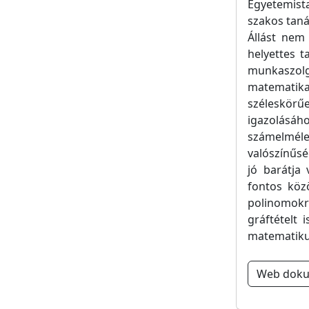
Egyetemista
szakos taná
Állást nem 
helyettes t
munkaszolg
matematika
széleskörű
igazolásá
számelmél
valószínűs
jó barátja
fontos köz
polinomokr
gráftételt 
matematikus
Web dok