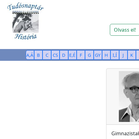
Olvass el!
A,Á
B
C
CS
D
E,É
F
G
GY
H
I,Í
J
K
Gimnazista