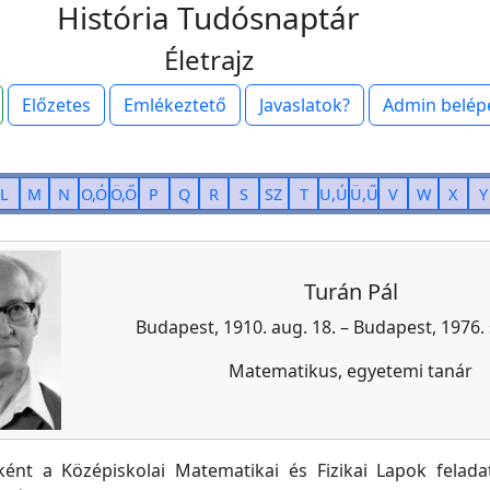
História Tudósnaptár
Életrajz
Előzetes
Emlékeztető
Javaslatok?
Admin belép
L
M
N
O,Ó
Ö,Ő
P
Q
R
S
SZ
T
U,Ú
Ü,Ű
V
W
X
Y
Turán Pál
Budapest, 1910. aug. 18. – Budapest, 1976. 
Matematikus, egyetemi tanár
ként a Középiskolai Matematikai és Fizikai Lapok felada