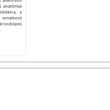
 állatorvosi
. anatómiai
ívódásra, a
e vonatkozó
kroszkópos
.