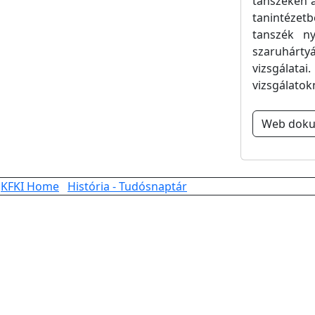
tanszéken a
tanintézet
tanszék ny
szaruhárty
vizsgálat
vizsgálatok
Web dok
KFKI Home
História - Tudósnaptár