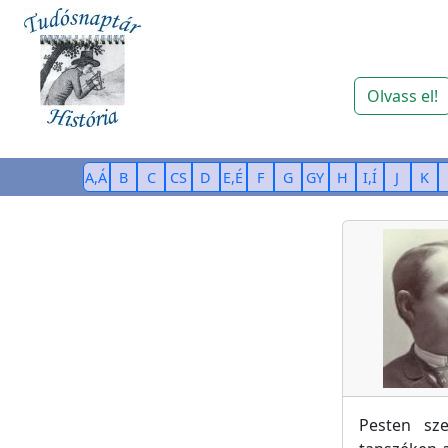
Olvass el!
A,Á
B
C
CS
D
E,É
F
G
GY
H
I,Í
J
K
Pesten sze