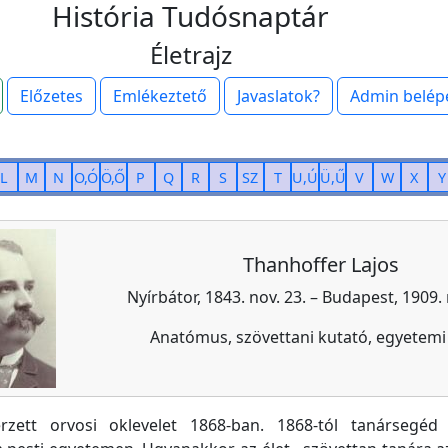
História Tudósnaptár
Életrajz
Előzetes
Emlékeztető
Javaslatok?
Admin belép
L
M
N
O,Ó
Ö,Ő
P
Q
R
S
SZ
T
U,Ú
Ü,Ű
V
W
X
Y
Thanhoffer Lajos
Nyírbátor, 1843. nov. 23. – Budapest, 1909.
Anatómus, szövettani kutató, egyetemi
rzett orvosi oklevelet 1868-ban. 1868-tól tanársegéd 