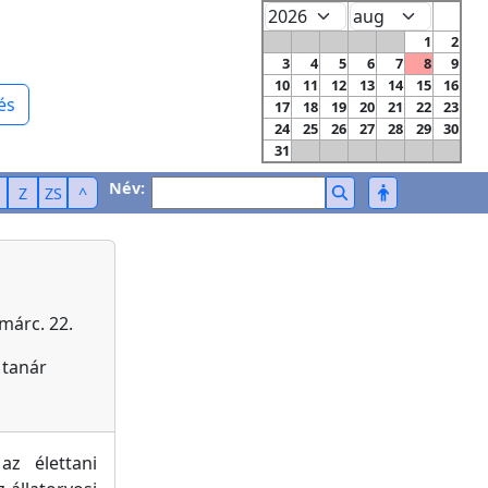
1
2
3
4
5
6
7
8
9
10
11
12
13
14
15
16
és
17
18
19
20
21
22
23
24
25
26
27
28
29
30
31
Név:
Z
ZS
^
 márc. 22.
 tanár
az élettani