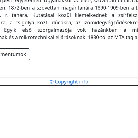
 pesti egyetemen. Ugyanakkor az élet-, szövettan tanára az
ben. 1872-ben a szövettan magántanára 1890-1909-ben a II
. r. tanára. Kutatásai közül kiemelkednek a zsírfelsz
ára, a csigolya közti dúcokra, az izomidegvégződésekr
ai. Egyik első szorgalmazója volt hazánkban a mi
nak és a mikrotechnikai eljárásoknak. 1880-tól az MTA tagja
umentumok
© Copyright info