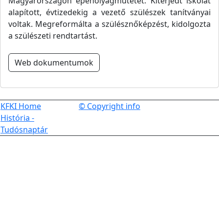
Magyarországon epehólyagműtétet. Kiterjedt iskolát
alapított, évtizedekig a vezető szülészek tanítványai
voltak. Megreformálta a szülésznőképzést, kidolgozta
a szülészeti rendtartást.
Web dokumentumok
KFKI Home
© Copyright info
História -
Tudósnaptár