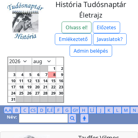
História Tudósnaptár
Életrajz
Olvass el!
Előzetes
Emlékeztető
Javaslatok?
Admin belépés
1
2
3
4
5
6
7
8
9
10
11
12
13
14
15
16
17
18
19
20
21
22
23
24
25
26
27
28
29
30
31
A,Á
B
C
CS
D
E,É
F
G
GY
H
I,Í
J
K
L
M
N
Név:
Tauffer Vilmos