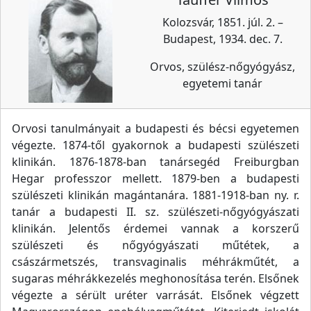
Kolozsvár, 1851. júl. 2. –
Budapest, 1934. dec. 7.
Orvos, szülész-nőgyógyász,
egyetemi tanár
Orvosi tanulmányait a budapesti és bécsi egyetemen
végezte. 1874-től gyakornok a budapesti szülészeti
klinikán. 1876-1878-ban tanársegéd Freiburgban
Hegar professzor mellett. 1879-ben a budapesti
szülészeti klinikán magántanára. 1881-1918-ban ny. r.
tanár a budapesti II. sz. szülészeti-nőgyógyászati
klinikán. Jelentős érdemei vannak a korszerű
szülészeti és nőgyógyászati műtétek, a
császármetszés, transvaginalis méhrákműtét, a
sugaras méhrákkezelés meghonosítása terén. Elsőnek
végezte a sérült uréter varrását. Elsőnek végzett