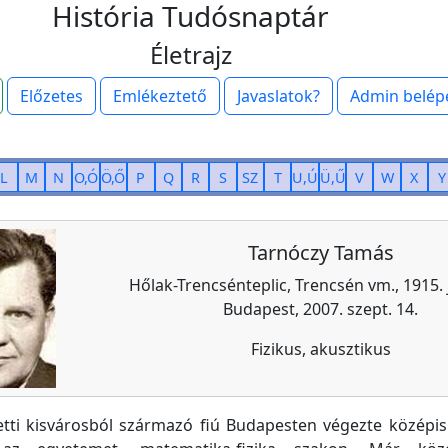
História Tudósnaptár
Életrajz
Előzetes
Emlékeztető
Javaslatok?
Admin belép
L
M
N
O,Ó
Ö,Ő
P
Q
R
S
SZ
T
U,Ú
Ü,Ű
V
W
X
Y
Tarnóczy Tamás
Hőlak-Trencsénteplic, Trencsén vm., 1915. j
Budapest, 2007. szept. 14.
Fizikus, akusztikus
tti kisvárosból származó fiú Budapesten végezte középis