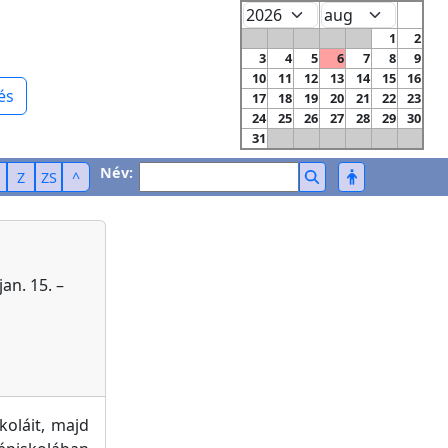
1
2
3
4
5
6
7
8
9
10
11
12
13
14
15
16
és
17
18
19
20
21
22
23
24
25
26
27
28
29
30
31
Név:
Z
ZS
^
an. 15. –
koláit, majd