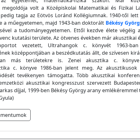
az egyetemet, matematika-fizika szakon. Már közé
 megoldója volt a Középiskolai Matematikai és Fizikai L
pedig tagja az Eötvös Loránd Kollégiumnak. 1940-től let
e a műegyetemen, majd 1943-ban doktorált
Békésy Györg
sével a tudományegyetemen. Ettől kezdve élete végéig a
enc kutatási területe. Az ötvenes években már akusztikai 
oportot vezetett, Ultrahangok c. könyvét 1963-ban
nek középpontjában a beszédkutatás állt, de szívesen kir
óan más területekre is. Zenei akusztika c. könyve
tika c. könyve 1986-ban jelent meg. Az akusztikusok
dését tevékenyen támogatta. Több akusztikai konferen
emzetközi akusztikai kongresszust szervezett Budapeste
rkas díjjal, 1999-ben Békésy György arany emlékéremmel t
Gyula)
umentumok