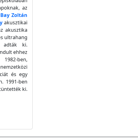
piskolában
apoknak, az
t
Bay Zoltán
y
akusztikai
z akusztika
és ultrahang
 adták ki.
ándult ehhez
 1982-ben,
 nemzetközi
ciát és egy
n. 1991-ben
üntették ki.