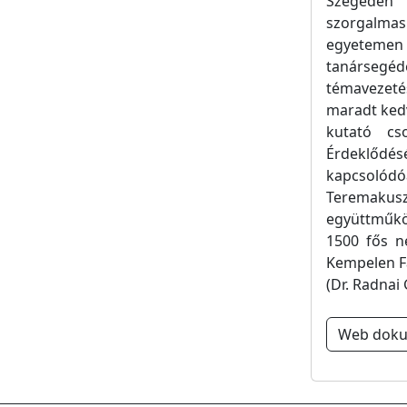
Szegeden 
szorgalmas
egyetemen 
tanársegéd
témavezeté
maradt kedv
kutató cs
Érdeklődésé
kapcsolód
Teremakusz
együttműkö
1500 fős n
Kempelen Fa
(Dr. Radnai 
Web dok