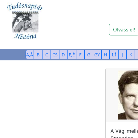
Olvass el!
A,Á
B
C
CS
D
E,É
F
G
GY
H
I,Í
J
K
A Vág melle