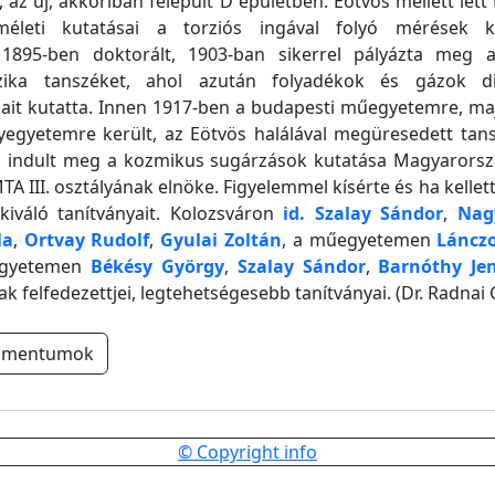
e, az új, akkoriban felépült D épületben. Eötvös mellett lett
lméleti kutatásai a torziós ingával folyó mérések ki
. 1895-ben doktorált, 1903-ban sikerrel pályázta meg a
fizika tanszéket, ahol azután folyadékok és gázok d
gait kutatta. Innen 1917-ben a budapesti műegyetemre, ma
egyetemre került, az Eötvös halálával megüresedett tans
n indult meg a kozmikus sugárzások kutatása Magyarorsz
MTA III. osztályának elnöke. Figyelemmel kísérte és ha kellet
kiváló tanítványait. Kolozsváron
id. Szalay Sándor
,
Nagy
la
,
Ortvay Rudolf
,
Gyulai Zoltán
, a műegyetemen
Láncz
egyetemen
Békésy György
,
Szalay Sándor
,
Barnóthy Je
ak felfedezettjei, legtehetségesebb tanítványai. (Dr. Radnai 
umentumok
© Copyright info