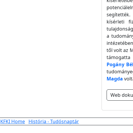
kísérleteib
potenciále
segítették
kísérleti 
tulajdonsá
a tudomány
intézetébe
től volt az 
támogatta 
Pogány Bé
tudomány
Magda
volt
Web dok
KFKI Home
História - Tudósnaptár