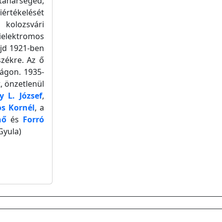
 tanársegéd,
értékelését
 kolozsvári
ielektromos
jd 1921-ben
zékre. Az ő
ágon. 1935-
t, önzetlenül
 L. József
,
os Kornél
, a
nő
és
Forró
Gyula)