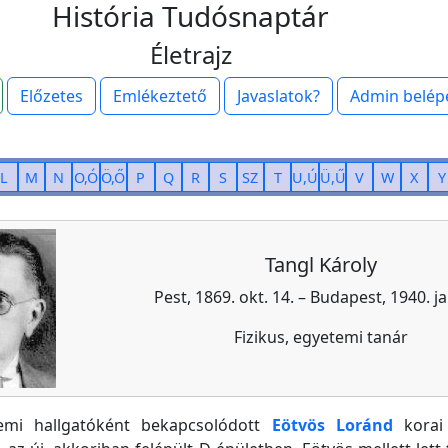
História Tudósnaptár
Életrajz
Előzetes
Emlékeztető
Javaslatok?
Admin belép
L
M
N
O,Ó
Ö,Ő
P
Q
R
S
SZ
T
U,Ú
Ü,Ű
V
W
X
Y
Tangl Károly
Pest, 1869. okt. 14. – Budapest, 1940. ja
Fizikus, egyetemi tanár
emi hallgatóként bekapcsolódott
Eötvös Loránd
korai 