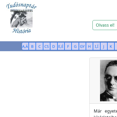
Olvass el!
A,Á
B
C
CS
D
E,É
F
G
GY
H
I,Í
J
K
Már egyet