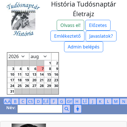
História Tudósnaptár
Életrajz
Olvass el!
Előzetes
Emlékeztető
Javaslatok?
Admin belépés
1
2
3
4
5
6
7
8
9
10
11
12
13
14
15
16
17
18
19
20
21
22
23
24
25
26
27
28
29
30
31
A,Á
B
C
CS
D
E,É
F
G
GY
H
I,Í
J
K
L
M
N
Név: