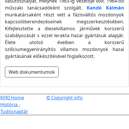
vasútosztályát, melynek 1963-ig vezetője volt. 1964-től
műszaki tanácsadóként szolgált.
Kandó Kálmán
munkatársaként részt vett a fázisváltós mozdonyok
kapcsolóberendezéseinek megszerkesztésében.
Kifejlesztette a dieselvillamos járművek korszerű
szabályozását s ezzel lerakta hazai gyártásuk alapját.
Élete utolsó éveiben a korszerű
szilíciumegyenirányítós villamos mozdonyok hazai
gyártásának előkészítésével foglalkozott.
Web dokumentumok
KFKI Home
© Copyright info
História -
Tudósnaptár