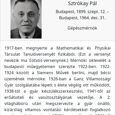
Sztrókay Pál
Budapest, 1899. szept. 12. –
Budapest, 1964. dec. 31.
Gépészmérnök
1917-ben megnyerte a Mathematikai és Physikai
Társulat Tanulóversenyét fizikából. (Ezt a versenyt
nevezik ma Eötvös-versenynek.) Mérnöki oklevelét a
budapesti műegyetemen szerezte 1922-ben. 1922-
1924 között a Siemens Művek berlini, majd bécsi
üzemének mérnöke. 1926-ban a Ganz Villamossági
Gyár szolgálatába lépett s élete végéig ott működött,
1938-tól a gyár készülékszerkesztési, 1941-től az
erőátviteli és vasútosztályának vezetője. A 2.
világháború után megszervezte a gyár önálló,
kizárólag villamos vontatási kérdésekkel foglalkozó