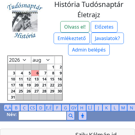
História Tudósnaptár
Életrajz
Olvass el!
Előzetes
Emlékeztető
Javaslatok?
Admin belépés
1
2
3
4
5
6
7
8
9
10
11
12
13
14
15
16
17
18
19
20
21
22
23
24
25
26
27
28
29
30
31
A,Á
B
C
CS
D
E,É
F
G
GY
H
I,Í
J
K
L
M
N
Név:
Szily Kálmán id.