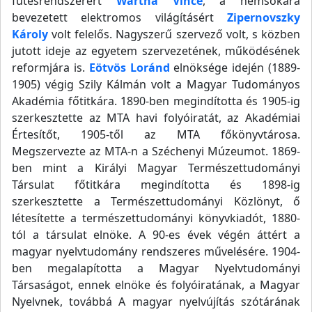
fűtésrendszerért
Wartha Vince
, a nemsokára
bevezetett elektromos világításért
Zipernovszky
Károly
volt felelős. Nagyszerű szervező volt, s közben
jutott ideje az egyetem szervezetének, működésének
reformjára is.
Eötvös Loránd
elnöksége idején (1889-
1905) végig Szily Kálmán volt a Magyar Tudományos
Akadémia főtitkára. 1890-ben megindította és 1905-ig
szerkesztette az MTA havi folyóiratát, az Akadémiai
Értesítőt, 1905-től az MTA főkönyvtárosa.
Megszervezte az MTA-n a Széchenyi Múzeumot. 1869-
ben mint a Királyi Magyar Természettudományi
Társulat főtitkára megindította és 1898-ig
szerkesztette a Természettudományi Közlönyt, ő
létesítette a természettudományi könyvkiadót, 1880-
tól a társulat elnöke. A 90-es évek végén áttért a
magyar nyelvtudomány rendszeres művelésére. 1904-
ben megalapította a Magyar Nyelvtudományi
Társaságot, ennek elnöke és folyóiratának, a Magyar
Nyelvnek, továbbá A magyar nyelvújítás szótárának