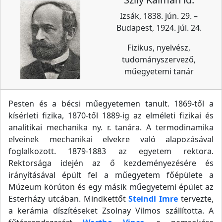
Izsák, 1838. jún. 29. –
Budapest, 1924. júl. 24.
Fizikus, nyelvész,
tudományszervező,
műegyetemi tanár
Pesten és a bécsi műegyetemen tanult. 1869-től a
kísérleti fizika, 1870-től 1889-ig az elméleti fizikai és
analitikai mechanika ny. r. tanára. A termodinamika
elveinek mechanikai elvekre való alapozásával
foglalkozott. 1879-1883 az egyetem rektora.
Rektorsága idején az ő kezdeményezésére és
irányításával épült fel a műegyetem főépülete a
Múzeum körúton és egy másik műegyetemi épület az
Esterházy utcában. Mindkettőt
Steindl Imre
tervezte,
a kerámia díszítéseket Zsolnay Vilmos szállította. A