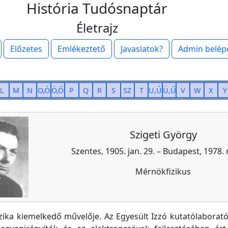
História Tudósnaptár
Életrajz
Előzetes
Emlékeztető
Javaslatok?
Admin belép
L
M
N
O,Ó
Ö,Ő
P
Q
R
S
SZ
T
U,Ú
Ü,Ű
V
W
X
Y
Szigeti György
Szentes, 1905. jan. 29. – Budapest, 1978. 
Mérnökfizikus
zika kiemelkedő művelője. Az Egyesült Izzó kutatólaborat