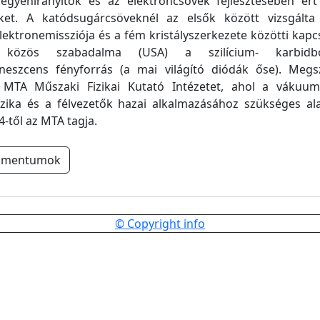
 egyenirányítók és az elektroncsövek fejlesztésében ért 
ket. A katódsugárcsöveknél az elsők között vizsgált
lektronemissziója és a fém kristályszerkezete közötti kapc
 közös szabadalma (USA) a szilícium- karbidbó
ineszcens fényforrás (a mai világító diódák őse). Megs
 MTA Műszaki Fizikai Kutató Intézetet, ahol a vákuum
fizika és a félvezetők hazai alkalmazásához szükséges a
4-től az MTA tagja.
umentumok
© Copyright info