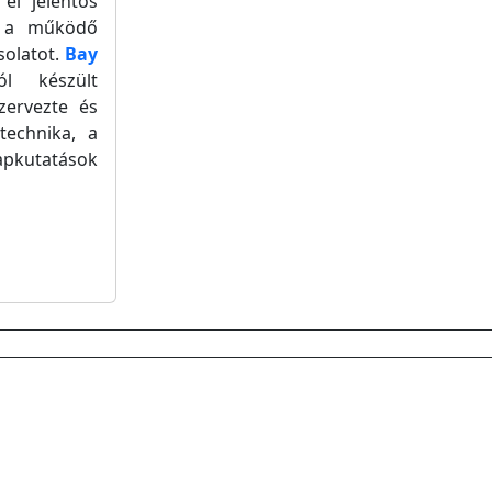
el jelentős
a a működő
solatot.
Bay
l készült
zervezte és
technika, a
lapkutatások