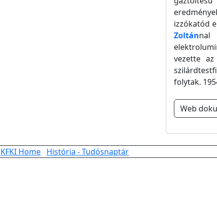
gáztöltésű
eredménye
izzókatód e
Zoltán
nal
elektrolum
vezette az
szilárdtest
folytak. 195
Web dok
KFKI Home
História - Tudósnaptár