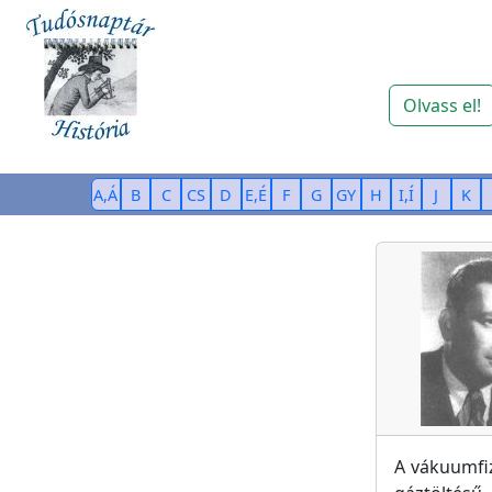
Olvass el!
A,Á
B
C
CS
D
E,É
F
G
GY
H
I,Í
J
K
A vákuumfi