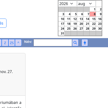
1
2
3
4
5
6
7
8
9
10
11
12
13
14
15
16
és
17
18
19
20
21
22
23
24
25
26
27
28
29
30
31
Név:
Z
ZS
^
nov. 27.
óriumában a