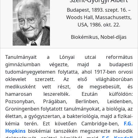
Budapest, 1893. szept. 16. –
Woods Hall, Massachusetts,
USA, 1986. okt. 22.
Biokémikus, Nobel-díjas
Tanulmányait a Lónyai utcai református
gimnáziumban végezte, majd a budapesti
tudományegyetemen folytatta, ahol 1917-ben orvosi
oklevelet szerzett. Az első világháborúban
medikusként vett részt, de megsebesült, és
hamarosan leszerelték. Ezután külföldön:
Pozsonyban, Prágában, Berlinben, Leidenben,
Groningenben folytatott tanulmányokat, a biológia, az
élettan, a gyógyszertan, a bakteriológia, majd a fizikai-
kémia terén. Ezt követően Cambridge-ben,
F.G.
Hopkins
biokémiai tanszékén megszerezte második