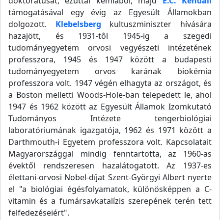
doktorátusát, ezúttal kémiából, majd
E.C. Kendall
támogatásával egy évig az Egyesült Államokban
dolgozott.
Klebelsberg
kultuszminiszter hívására
hazajött, és 1931-tôl 1945-ig a szegedi
tudományegyetem orvosi vegyészeti intézetének
professzora, 1945 és 1947 között a budapesti
tudományegyetem orvos karának biokémia
professzora volt. 1947 végén elhagyta az országot, és
a Boston melletti Woods-Hole-ban telepedett le, ahol
1947 és 1962 között az Egyesült Államok Izomkutató
Tudományos Intézete tengerbiológiai
laboratóriumának igazgatója, 1962 és 1971 között a
Darthmouth-i Egyetem professzora volt. Kapcsolatait
Magyarországgal mindig fenntartotta, az 1960-as
évektől rendszeresen hazalátogatott. Az 1937-es
élettani-orvosi Nobel-díjat Szent-Györgyi Albert nyerte
el "a biológiai égésfolyamatok, különösképpen a C-
vitamin és a fumársavkatalízis szerepének terén tett
felfedezéseiért".