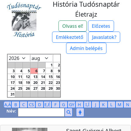
História Tudósnaptár
Életrajz
Olvass el!
Előzetes
Emlékeztető
Javaslatok?
Admin belépés
1
2
3
4
5
6
7
8
9
10
11
12
13
14
15
16
17
18
19
20
21
22
23
24
25
26
27
28
29
30
31
A,Á
B
C
CS
D
E,É
F
G
GY
H
I,Í
J
K
L
M
N
Név:
Szent-Györgyi Albert