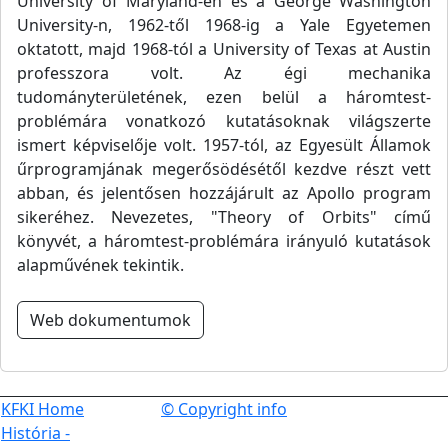
University of Maryland-en és a George Washington
University-n, 1962-től 1968-ig a Yale Egyetemen
oktatott, majd 1968-tól a University of Texas at Austin
professzora volt. Az égi mechanika
tudományterületének, ezen belül a háromtest-
problémára vonatkozó kutatásoknak világszerte
ismert képviselője volt. 1957-tól, az Egyesült Államok
űrprogramjának megerősödésétől kezdve részt vett
abban, és jelentősen hozzájárult az Apollo program
sikeréhez. Nevezetes, "Theory of Orbits" című
könyvét, a háromtest-problémára irányuló kutatások
alapművének tekintik.
Web dokumentumok
KFKI Home
© Copyright info
História -