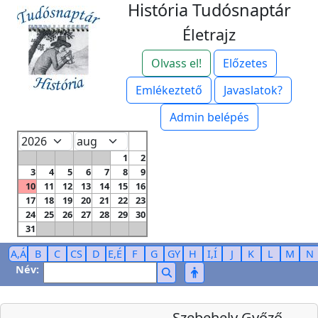
História Tudósnaptár
Életrajz
Olvass el!
Előzetes
Emlékeztető
Javaslatok?
Admin belépés
1
2
3
4
5
6
7
8
9
10
11
12
13
14
15
16
17
18
19
20
21
22
23
24
25
26
27
28
29
30
31
A,Á
B
C
CS
D
E,É
F
G
GY
H
I,Í
J
K
L
M
N
Név:
Szebehely Győző