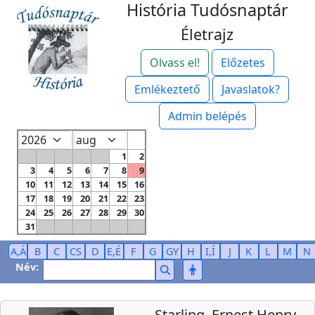
História Tudósnaptár
Életrajz
Olvass el!
Előzetes
Emlékeztető
Javaslatok?
Admin belépés
1
2
3
4
5
6
7
8
9
10
11
12
13
14
15
16
17
18
19
20
21
22
23
24
25
26
27
28
29
30
31
A,Á
B
C
CS
D
E,É
F
G
GY
H
I,Í
J
K
L
M
N
Név:
Starling, Ernest Henry