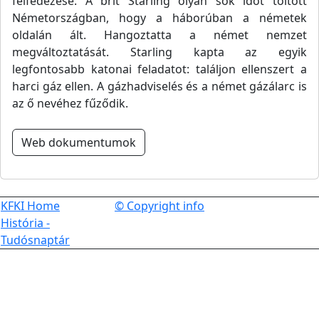
felfedezése. A brit Starling olyan sok időt töltött
Németországban, hogy a háborúban a németek
oldalán ált. Hangoztatta a német nemzet
megváltoztatását. Starling kapta az egyik
legfontosabb katonai feladatot: találjon ellenszert a
harci gáz ellen. A gázhadviselés és a német gázálarc is
az ő nevéhez fűződik.
Web dokumentumok
KFKI Home
© Copyright info
História -
Tudósnaptár