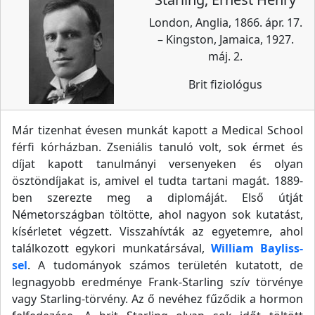
London, Anglia, 1866. ápr. 17.
– Kingston, Jamaica, 1927.
máj. 2.
Brit fiziológus
Már tizenhat évesen munkát kapott a Medical School
férfi kórházban. Zseniális tanuló volt, sok érmet és
díjat kapott tanulmányi versenyeken és olyan
ösztöndíjakat is, amivel el tudta tartani magát. 1889-
ben szerezte meg a diplomáját. Első útját
Németországban töltötte, ahol nagyon sok kutatást,
kísérletet végzett. Visszahívták az egyetemre, ahol
találkozott egykori munkatársával,
William Bayliss-
sel
. A tudományok számos területén kutatott, de
legnagyobb eredménye Frank-Starling szív törvénye
vagy Starling-törvény. Az ő nevéhez fűződik a hormon