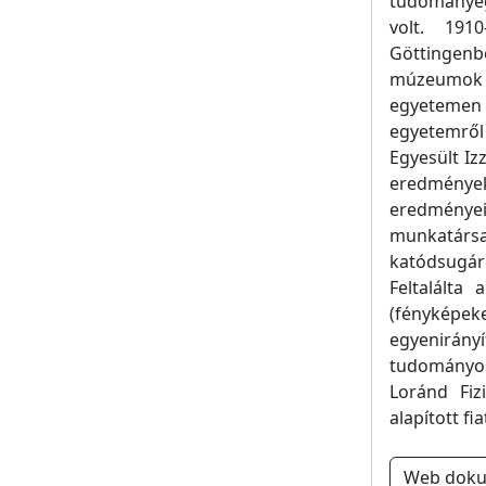
tudományeg
volt. 191
Göttingenb
múzeumok d
egyetemen 
egyetemről 
Egyesült Iz
eredményeke
eredménye
munkatársai
katódsugár
Feltalálta
(fényképe
egyenirány
tudományos 
Loránd Fiz
alapított fi
Web dok