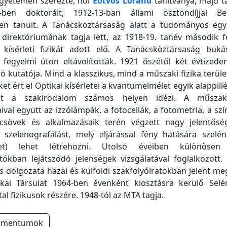
yetemen szerezte, hol
Eötvös Loránd
tanítványa, majd t
0-ben doktorált, 1912-13-ban állami ösztöndíjjal Be
en tanult. A Tanácsköztársaság alatt a tudományos egy
irektóriumának tagja lett, az 1918-19. tanév második f
kísérleti fizikát adott elő. A Tanácsköztársaság buk
fegyelmi úton eltávolították. 1921 őszétől két évtizede
zó kutatója. Mind a klasszikus, mind a műszaki fizika terüle
t ért el Optikai kísérletei a kvantumelmélet egyik alappillé
it a szakirodalom számos helyen idézi. A műszaki
val együtt az izzólámpák, a fotocellák, a fotometria, a sz
csövek és alkalmazásaik terén végzett nagy jelentős
 a szelenografálást, mely eljárással fény hatására szelé
ket) lehet létrehozni. Utolsó éveiben különöse
ítókban lejátszódó jelenségek vizsgálatával foglalkozott
dolgozata hazai és külföldi szakfolyóiratokban jelent me
ikai Társulat 1964-ben évenként kiosztásra kerülő Selény
atal fizikusok részére. 1948-tól az MTA tagja.
umentumok