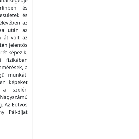
anársegédje
rlinben és
esületek és
élévében az
ása után az
n át volt az
tén jelentős
rét képezik,
 fizikában
ínmérések, a
égű munkát.
nen képeket
n a szelén
. Nagyszámú
g. Az Eötvös
i Pál-díjat