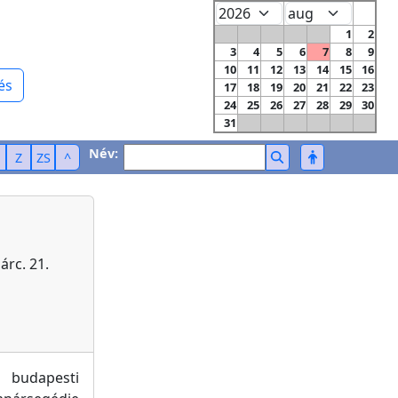
1
2
3
4
5
6
7
8
9
10
11
12
13
14
15
16
és
17
18
19
20
21
22
23
24
25
26
27
28
29
30
31
Név:
Z
ZS
^
árc. 21.
 budapesti