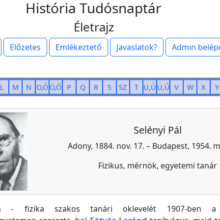
História Tudósnaptár
Életrajz
Előzetes
Emlékeztető
Javaslatok?
Admin belép
L
M
N
O,Ó
Ö,Ő
P
Q
R
S
SZ
T
U,Ú
Ü,Ű
V
W
X
Y
Selényi Pál
Adony, 1884. nov. 17. – Budapest, 1954. m
Fizikus, mérnök, egyetemi tanár
a - fizika szakos tanári oklevelét 1907-ben a