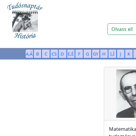
Olvass el!
A,Á
B
C
CS
D
E,É
F
G
GY
H
I,Í
J
K
Matematik