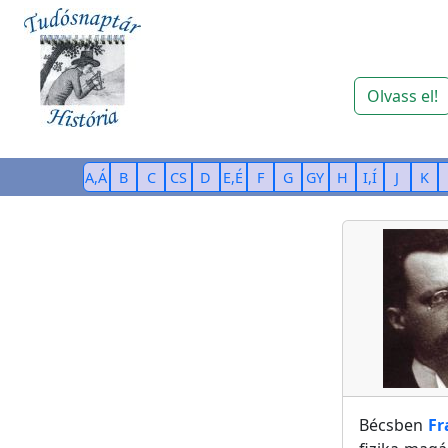
Olvass el!
A,Á
B
C
CS
D
E,É
F
G
GY
H
I,Í
J
K
Bécsben
Fr