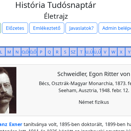
História Tudósnaptár
Életrajz
Előzetes
Emlékeztető
Javaslatok?
Admin belép
L
M
N
O,Ó
Ö,Ő
P
Q
R
S
SZ
T
U,Ú
Ü,Ű
V
W
X
Y
Schweidler, Egon Ritter von
Bécs, Osztrák-Magyar Monarchia, 1873. feb
Seeham, Ausztria, 1948. febr. 12.
Német fizikus
anz Exner
tanítványa volt, 1895-ben doktorált, 1899-ben hab