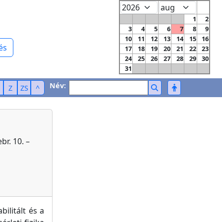
1
2
3
4
5
6
7
8
9
10
11
12
13
14
15
16
és
17
18
19
20
21
22
23
24
25
26
27
28
29
30
31
Név:
Z
ZS
^
r. 10. –
ilitált és a