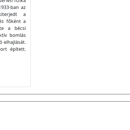
rleti fizika
 1933-ban az
iterjedt a
és főként a
rte a bécsi
ktív bomlás
 elhajlását.
rt épített.