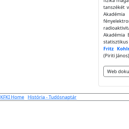
fizika magá
tanszékét v
Akadémia 
fényelektr
radioaktiv
Akadémia B
statisztiku
Fritz Kohl
(Piriti János
Web dok
KFKI Home
História - Tudósnaptár