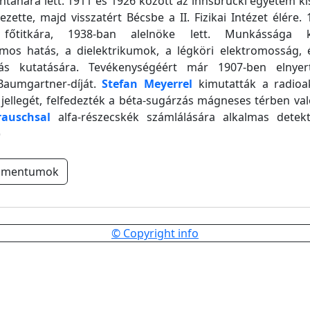
ntanára lett. 1911 és 1926 között az innsbrucki egyetem kísé
ezette, majd visszatért Bécsbe a II. Fizikai Intézet élére.
főtitkára, 1938-ban alelnöke lett. Munkássága k
omos hatás, a dielektrikumok, a légköri elektromosság, 
itás kutatására. Tevékenységéért már 1907-ben elnye
aumgartner-díját.
Stefan Meyerrel
kimutatták a radioa
s jellegét, felfedezték a béta-sugárzás mágneses térben való
rauschsal
alfa-részecskék számlálására alkalmas detekto
)
umentumok
© Copyright info