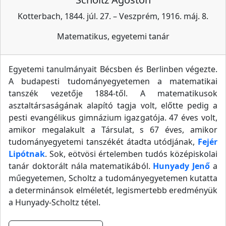
Kotterbach, 1844. júl. 27. – Veszprém, 1916. máj. 8.
Matematikus, egyetemi tanár
Egyetemi tanulmányait Bécsben és Berlinben végezte.
A budapesti tudományegyetemen a matematikai
tanszék vezetője 1884-től. A matematikusok
asztaltársaságának alapító tagja volt, előtte pedig a
pesti evangélikus gimnázium igazgatója. 47 éves volt,
amikor megalakult a Társulat, s 67 éves, amikor
tudományegyetemi tanszékét átadta utódjának,
Fejér
Lipótnak
. Sok, eötvösi értelemben tudós középiskolai
tanár doktorált nála matematikából.
Hunyady Jenő
a
műegyetemen, Scholtz a tudományegyetemen kutatta
a determinánsok elméletét, legismertebb eredményük
a Hunyady-Scholtz tétel.