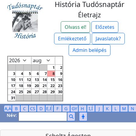
História Tudósnaptár
Életrajz
Olvass el!
Előzetes
Emlékeztető
Javaslatok?
Admin belépés
1
2
3
4
5
6
7
8
9
10
11
12
13
14
15
16
17
18
19
20
21
22
23
24
25
26
27
28
29
30
31
A,Á
B
C
CS
D
E,É
F
G
GY
H
I,Í
J
K
L
M
N
Név:
Scholtz Ágoston