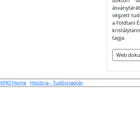
doktori d
ásványtárá
végzett tud
a Földtani É
kristálytan
tagja.
Web dok
KFKI Home
História - Tudósnaptár