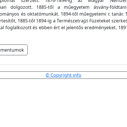
iplomát szerzett. 1876-1894-ig az Magyar Nemz
ban dolgozott. 1885-től a műegyetem ásvány-földtan
ományos és oktatómunkát. 1894-től műegyetemi r. tanár. 
rtesítőt, 1885-től 1894-ig a Természetrajzi Füzeteket szerke
nal foglalkozott és ebben ért el jelentős eredményeket. 189
umentumok
© Copyright info