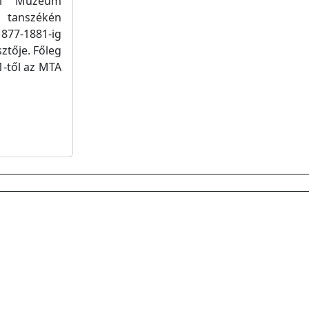
eti Múzeum
i tanszékén
1877-1881-ig
sztője. Főleg
1-től az MTA