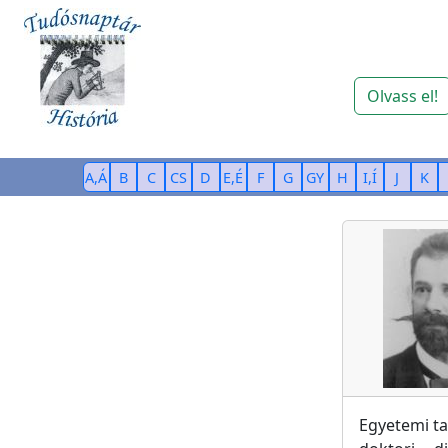
Olvass el!
A,Á
B
C
CS
D
E,É
F
G
GY
H
I,Í
J
K
Egyetemi t