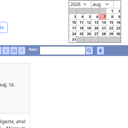
1
2
3
4
5
6
7
8
9
10
11
12
13
14
15
16
és
17
18
19
20
21
22
23
24
25
26
27
28
29
30
31
Név:
Z
ZS
^
máj. 16.
gezte, ahol