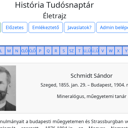
História Tudósnaptár
Életrajz
Előzetes
Emlékeztető
Javaslatok?
Admin belép
L
M
N
O,Ó
Ö,Ő
P
Q
R
S
SZ
T
U,Ú
Ü,Ű
V
W
X
Y
Schmidt Sándor
Szeged, 1855. jan. 29. – Budapest, 1904. 
Mineralógus, műegyetemi tanár
anulmányait a budapesti műegyetemen és Strassburgban vé