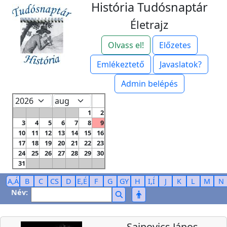
História Tudósnaptár
Életrajz
Olvass el!
Előzetes
Emlékeztető
Javaslatok?
Admin belépés
1
2
3
4
5
6
7
8
9
10
11
12
13
14
15
16
17
18
19
20
21
22
23
24
25
26
27
28
29
30
31
A,Á
B
C
CS
D
E,É
F
G
GY
H
I,Í
J
K
L
M
N
Név:
Sajnovics János