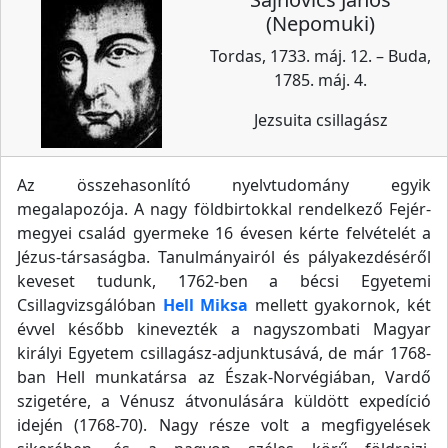
(Nepomuki)
Tordas, 1733. máj. 12. – Buda,
1785. máj. 4.
Jezsuita csillagász
Az összehasonlító nyelvtudomány egyik
megalapozója. A nagy földbirtokkal rendelkező Fejér-
megyei család gyermeke 16 évesen kérte felvételét a
Jézus-társaságba. Tanulmányairól és pályakezdéséről
keveset tudunk, 1762-ben a bécsi Egyetemi
Csillagvizsgálóban
Hell Miksa
mellett gyakornok, két
évvel később kinevezték a nagyszombati Magyar
királyi Egyetem csillagász-adjunktusává, de már 1768-
ban Hell munkatársa az Észak-Norvégiában, Vardő
szigetére, a Vénusz átvonulására küldött expedíció
idején (1768-70). Nagy része volt a megfigyelések