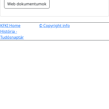
Web dokumentumok
KFKI Home
© Copyright info
História -
Tudósnaptár