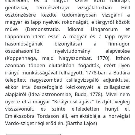
sikerében, és a nagyon széles körű földrajzi,
geofizikai, természetrajzi vizsgálatokban. Hell
ösztönzésére kezdte tudományosan vizsgálni a
magyar és lapp nyelvek rokonságát, e tárgyról közölt
műve (Demonstratio. Idioma Ungarorum et
Lapponum idem esse: A magyar és a lapp nyelv
hasonlóságának bizonyítása) a finn-ugor
összehasonlító nyelvtudomány alapvetése
(Koppenhága, majd Nagyszombat, 1770). Itthon
azonban többen elutasítóan fogadták, ezért ilyen
irányú munkásságával felhagyott. 1778-ban a Budára
telepített nagyszombati csillagvizsgáló adjunktusa,
ekkor írta összefoglaló kézikönyvét a csillagászat
alapjairól (Idea astronomiae, Buda, 1778). Mivel nem
nyerte el a magyar "Királyi csillagász" tisztjét, végleg
visszavonult, és szinte elfeledetten hunyt el.
Emlékszobra Tordason áll, emléktáblája a norvégiai
Vardo-sziget régi erődjén. (Bartha Lajos)