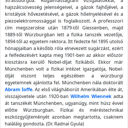
Strassburgba. Rugalmasságtani vizsgálatokkal, a
hajszálcsövesség jelenségeivel, a gázok fajhőjével, a
kristályok hővezetésével, a gázok hőelnyelésével és a
piezoelektromossággal is foglalkozott. A professzori
cím megszerzése után 1879-től Giessenben, majd
1889-től Würzburgban lett a fizika tanszék vezetője,
1894-től az egyetem rektora. Itt fedezte fel 1895 utolsó
hónapjaiban a később róla elnevezett sugárzást, ezért
a felfedezésért kapta meg 1901-ben az akkor először
kiosztásra kerülő Nobel-díjat fizikából. Ekkor már
Münchenben volt a fizikai intézet igazgatója, Nobel-
díját viszont teljes egészében a würzburgi
egyetemnek ajánlotta fel. Münchenben nála doktorált
Abram Ioffe
. Az első világháborút Amerikában élte át,
visszajövetele után 1920-ban
Wilhelm Wiennek
adta
át tanszékét Münchenben, ugyanúgy, mint húsz évvel
előtte Würzburgban. Fizikai és méréstechnikai
eszközgyűjteményét azonban megtartotta, csaknem
haláláig gondozta. (Dr. Radnai Gyula)