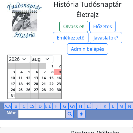
História Tudósnaptár
Életrajz
Olvass el!
Előzetes
Emlékeztető
Javaslatok?
Admin belépés
1
2
3
4
5
6
7
8
9
10
11
12
13
14
15
16
17
18
19
20
21
22
23
24
25
26
27
28
29
30
31
A,Á
B
C
CS
D
E,É
F
G
GY
H
I,Í
J
K
L
M
N
Név:
Röntgen, Wilhelm