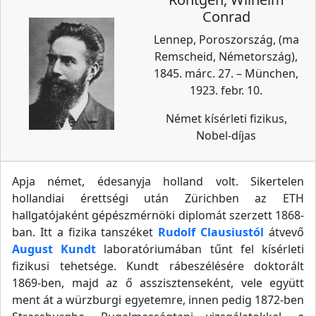
Conrad
Lennep, Poroszország, (ma
Remscheid, Németország),
1845. márc. 27. – München,
1923. febr. 10.
Német kísérleti fizikus,
Nobel-díjas
Apja német, édesanyja holland volt. Sikertelen
hollandiai érettségi után Zürichben az ETH
hallgatójaként gépészmérnöki diplomát szerzett 1868-
ban. Itt a fizika tanszéket
Rudolf Clausiustól
átvevő
August Kundt
laboratóriumában tűnt fel kísérleti
fizikusi tehetsége. Kundt rábeszélésére doktorált
1869-ben, majd az ő asszisztenseként, vele együtt
ment át a würzburgi egyetemre, innen pedig 1872-ben