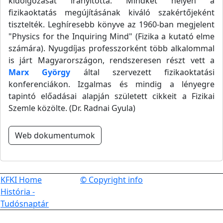
kidolgozását irányította. Mindkét helyen a
fizikaoktatás megújításának kiváló szakértőjeként
tisztelték. Leghíresebb könyve az 1960-ban megjelent
"Physics for the Inquiring Mind" (Fizika a kutató elme
számára). Nyugdíjas professzorként több alkalommal
is járt Magyarországon, rendszeresen részt vett a
Marx György
által szervezett fizikaoktatási
konferenciákon. Izgalmas és mindig a lényegre
tapintó előadásai alapján született cikkeit a Fizikai
Szemle közölte. (Dr. Radnai Gyula)
Web dokumentumok
KFKI Home
© Copyright info
História -
Tudósnaptár