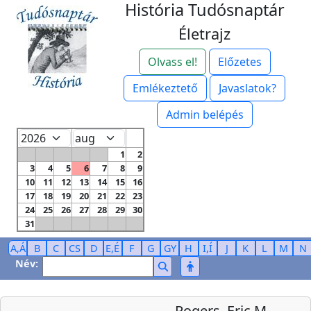
História Tudósnaptár
Életrajz
Olvass el!
Előzetes
Emlékeztető
Javaslatok?
Admin belépés
1
2
3
4
5
6
7
8
9
10
11
12
13
14
15
16
17
18
19
20
21
22
23
24
25
26
27
28
29
30
31
A,Á
B
C
CS
D
E,É
F
G
GY
H
I,Í
J
K
L
M
N
Név:
Rogers, Eric M.