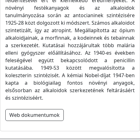
felderítésével ért el kiemelkedő eredményeket. A
növényi festékanyagok és az alkaloidok
tanulmányozása során az antocianinek szintézisére
1925-28 közt dolgozott ki módszert. Számos alkaloidot
szintetizált, így az atropint. Megállapította az ópium
alkaloidjainak, a morfinnak, a kodeinnek és tebainnak
a szerkezetét. Kutatásai hozzájárultak több malária
elleni gyógyszer előállításához. Az 1940-es években
feleségével együtt bekapcsolódott a penicillin
kutatásába. 1949-53 között megvalósította a
koleszterin szintézisét. A kémiai Nobel-díjat 1947-ben
kapta a biológiailag fontos növényi anyagok,
elsősorban az alkaloidok szerkezetének feltárásáért
és szintéziséért.
Web dokumentumok