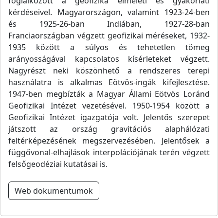
foglalkozott a geofizika elméleti és gyakorlati
kérdéseivel. Magyarországon, valamint 1923-24-ben
és 1925-26-ban Indiában, 1927-28-ban
Franciaországban végzett geofizikai méréseket, 1932-
1935 között a súlyos és tehetetlen tömeg
arányosságával kapcsolatos kísérleteket végzett.
Nagyrészt neki köszönhető a rendszeres terepi
használatra is alkalmas Eötvös-ingák kifejlesztése.
1947-ben megbízták a Magyar Állami Eötvös Loránd
Geofizikai Intézet vezetésével. 1950-1954 között a
Geofizikai Intézet igazgatója volt. Jelentős szerepet
játszott az ország gravitációs alaphálózati
feltérképezésének megszervezésében. Jelentősek a
függővonal-elhajlások interpolációjának terén végzett
felsőgeodéziai kutatásai is.
Web dokumentumok