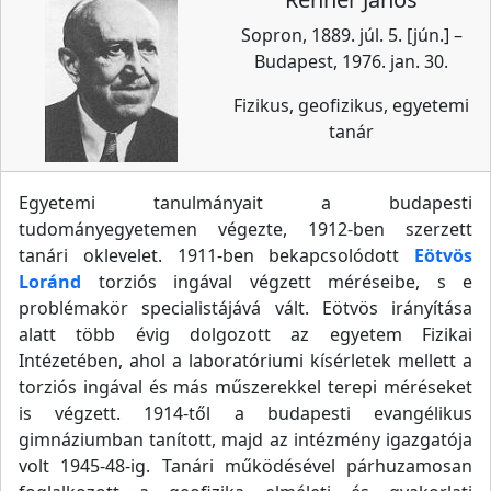
Sopron, 1889. júl. 5. [jún.] –
Budapest, 1976. jan. 30.
Fizikus, geofizikus, egyetemi
tanár
Egyetemi tanulmányait a budapesti
tudományegyetemen végezte, 1912-ben szerzett
tanári oklevelet. 1911-ben bekapcsolódott
Eötvös
Loránd
torziós ingával végzett méréseibe, s e
problémakör specialistájává vált. Eötvös irányítása
alatt több évig dolgozott az egyetem Fizikai
Intézetében, ahol a laboratóriumi kísérletek mellett a
torziós ingával és más műszerekkel terepi méréseket
is végzett. 1914-től a budapesti evangélikus
gimnáziumban tanított, majd az intézmény igazgatója
volt 1945-48-ig. Tanári működésével párhuzamosan