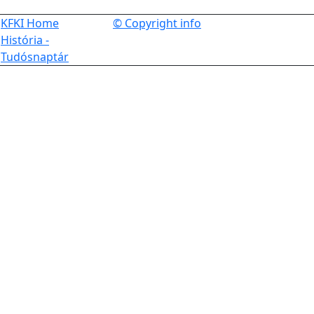
KFKI Home
© Copyright info
História -
Tudósnaptár