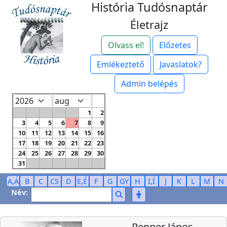
História Tudósnaptár
Életrajz
Olvass el!
Előzetes
Emlékeztető
Javaslatok?
Admin belépés
1
2
3
4
5
6
7
8
9
10
11
12
13
14
15
16
17
18
19
20
21
22
23
24
25
26
27
28
29
30
31
A,Á
B
C
CS
D
E,É
F
G
GY
H
I,Í
J
K
L
M
N
Név:
Renner János