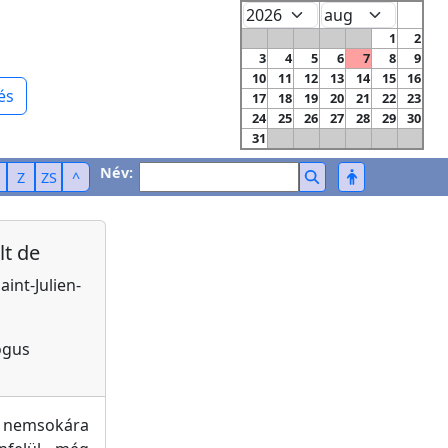
1
2
3
4
5
6
7
8
9
10
11
12
13
14
15
16
és
17
18
19
20
21
22
23
24
25
26
27
28
29
30
31
Név:
Z
ZS
^
lt de
aint-Julien-
ógus
s nemsokára