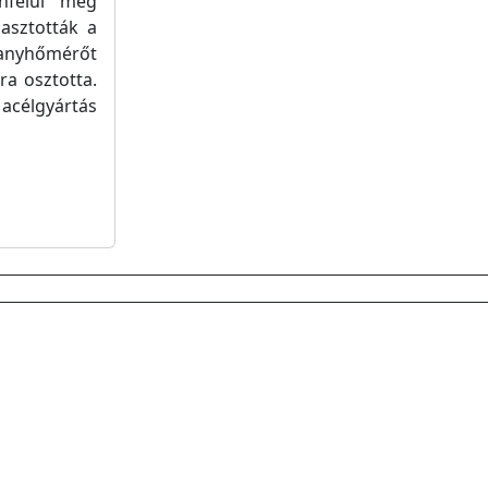
onfelül még
lasztották a
ganyhőmérőt
ra osztotta.
 acélgyártás