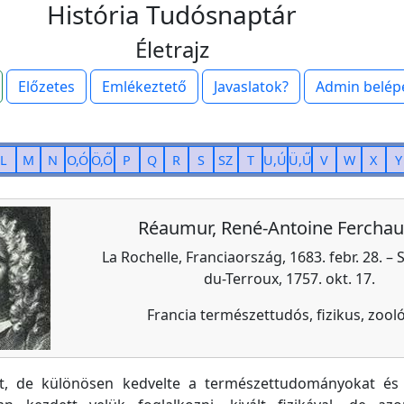
História Tudósnaptár
Életrajz
Előzetes
Emlékeztető
Javaslatok?
Admin belép
L
M
N
O,Ó
Ö,Ő
P
Q
R
S
SZ
T
U,Ú
Ü,Ű
V
W
X
Y
Réaumur, René-Antoine Ferchau
La Rochelle, Franciaország, 1683. febr. 28. – S
du-Terroux, 1757. okt. 17.
Francia természettudós, fizikus, zool
lt, de különösen kedvelte a természettudományokat é