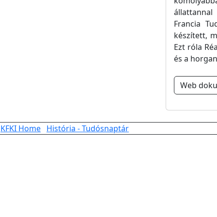
komolyabba
állattannal
Francia Tu
készített, 
Ezt róla Ré
és a horgan
Web dok
KFKI Home
História - Tudósnaptár