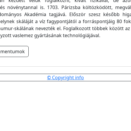
n kezdett velük foglalkozni, kivált fizikával, de az
 és növénytannal is. 1703. Párizsba költözködött, megvá
dományos Akadémia tagjává. Először szesz később hi
melynek skáláját a víz fagypontjától a forráspontjáig 80 fok
aumur-skálának nevezték el. Foglalkozott többek között az
yzott vaslemez gyártásának technológiájával.
umentumok
© Copyright info