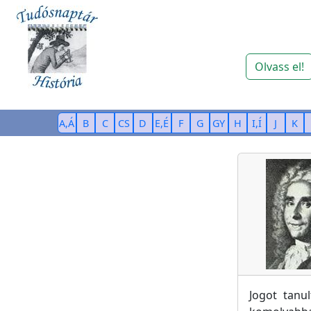
Olvass el!
A,Á
B
C
CS
D
E,É
F
G
GY
H
I,Í
J
K
Jogot tanu