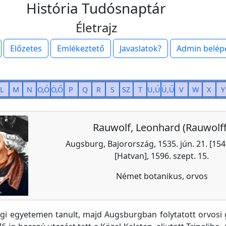
História Tudósnaptár
Életrajz
Előzetes
Emlékeztető
Javaslatok?
Admin belép
L
M
N
O,Ó
Ö,Ő
P
Q
R
S
SZ
T
U,Ú
Ü,Ű
V
W
X
Y
Rauwolf, Leonhard (Rauwolff
Augsburg, Bajorország, 1535. jún. 21. [1540
[Hatvan], 1596. szept. 15.
Német botanikus, orvos
gi egyetemen tanult, majd Augsburgban folytatott orvosi 