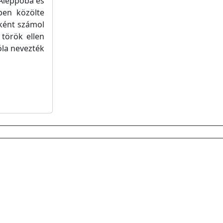
, Aleppoba és
ben közölte
őként számol
török ellen
óla nevezték