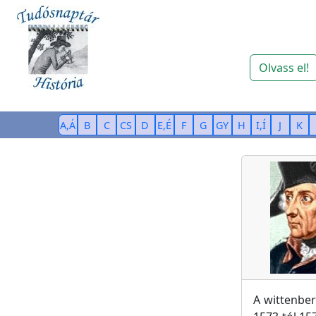
Olvass el!
A,Á
B
C
CS
D
E,É
F
G
GY
H
I,Í
J
K
A wittenber