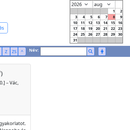
1
2
3
4
5
6
7
8
9
10
11
12
13
14
15
16
és
17
18
19
20
21
22
23
24
25
26
27
28
29
30
31
Név:
Z
ZS
^
)
.] – Vác,
gyakorlatot.