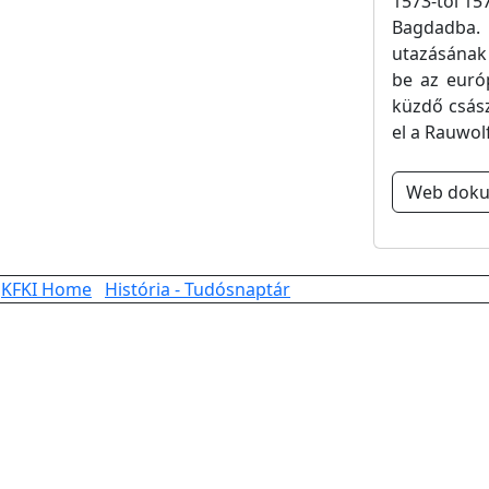
1573-tól 157
Bagdadba. 
utazásának 
be az euró
küzdő csász
el a Rauwol
Web dok
KFKI Home
História - Tudósnaptár