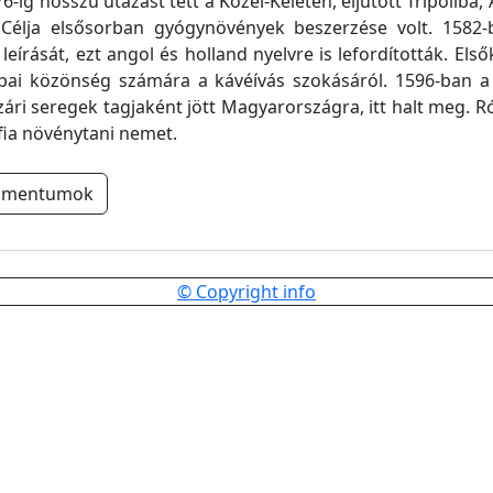
6-ig hosszú utazást tett a Közel-Keleten, eljutott Tripoliba
Célja elsősorban gyógynövények beszerzése volt. 1582-
leírását, ezt angol és holland nyelvre is lefordították. Els
pai közönség számára a kávéívás szokásáról. 1596-ban a 
ári seregek tagjaként jött Magyarországra, itt halt meg. R
fia növénytani nemet.
umentumok
© Copyright info