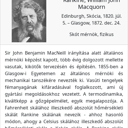
Macquorn
Edinburgh, Skócia, 1820. júl.
5. – Glasgow, 1872. dec. 24.
Skót mérnök, fizikus
Sir John Benjamin MacNeill irányítása alatt általános
mérnöki képzést kapott, több évig dolgozott mellette
vasutak, kikötők tervezésén és építésén. 1855-ben a
Glasgow-i Egyetemen az általános mérnöki és
mechanikai tanszékére nevezték ki. Vasúti tengelyek
fémanyagának kifáradásával foglalkozott, ami új
gyártási megoldásokhoz vezetett. A termodinamika,
kiváltképp a gőzgépelmélet, egyik megalapozója. A
Fahrenheit skálához illeszkedő abszolút hőmérsékleti
skálát Rankine skálának nevezik - ahhoz hasonló
módon, ahogy a Celsius skálához illeszkedő abszolút