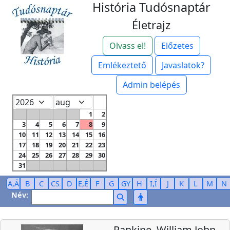
História Tudósnaptár
Életrajz
Olvass el!
Előzetes
Emlékeztető
Javaslatok?
Admin belépés
1
2
3
4
5
6
7
8
9
10
11
12
13
14
15
16
17
18
19
20
21
22
23
24
25
26
27
28
29
30
31
A,Á
B
C
CS
D
E,É
F
G
GY
H
I,Í
J
K
L
M
N
Név:
Rankine, William John