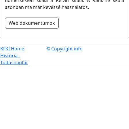
hőmérsékleti skála a Kelvin skála. A Rankine skála
azonban ma már kevéssé használatos.
Web dokumentumok
KFKI Home
© Copyright info
História -
Tudósnaptár