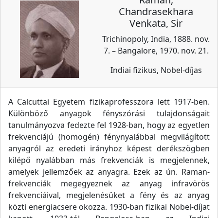
Chandrasekhara
Venkata, Sir
Trichinopoly, India, 1888. nov.
7. – Bangalore, 1970. nov. 21.
Indiai fizikus, Nobel-díjas
A Calcuttai Egyetem fizikaprofesszora lett 1917-ben.
Különböző anyagok fényszórási tulajdonságait
tanulmányozva fedezte fel 1928-ban, hogy az egyetlen
frekvenciájú (homogén) fénynyalábbal megvilágított
anyagról az eredeti irányhoz képest derékszögben
kilépő nyalábban más frekvenciák is megjelennek,
amelyek jellemzőek az anyagra. Ezek az ún. Raman-
frekvenciák megegyeznek az anyag infravörös
frekvenciáival, megjelenésüket a fény és az anyag
közti energiacsere okozza. 1930-ban fizikai Nobel-díjat