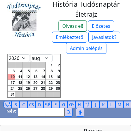
História Tudósnaptár
Életrajz
Olvass el!
Előzetes
Emlékeztető
Javaslatok?
Admin belépés
1
2
3
4
5
6
7
8
9
10
11
12
13
14
15
16
17
18
19
20
21
22
23
24
25
26
27
28
29
30
31
A,Á
B
C
CS
D
E,É
F
G
GY
H
I,Í
J
K
L
M
N
Név:
Raman,