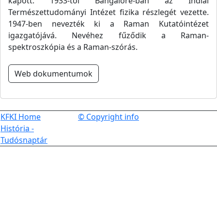
kapott. 1933-tól Bangalore-ban az Indiai
Természettudományi Intézet fizika részlegét vezette.
1947-ben nevezték ki a Raman Kutatóintézet
igazgatójává. Nevéhez fűződik a Raman-
spektroszkópia és a Raman-szórás.
Web dokumentumok
KFKI Home
© Copyright info
História -
Tudósnaptár