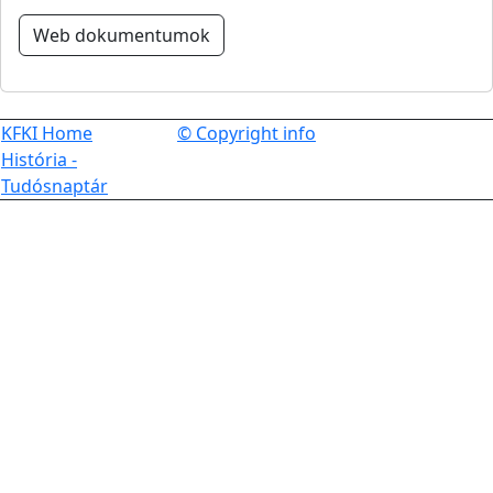
Web dokumentumok
KFKI Home
© Copyright info
História -
Tudósnaptár