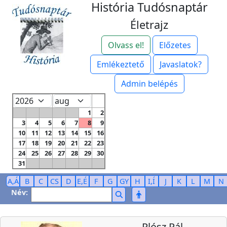
História Tudósnaptár
Életrajz
Olvass el!
Előzetes
Emlékeztető
Javaslatok?
Admin belépés
1
2
3
4
5
6
7
8
9
10
11
12
13
14
15
16
17
18
19
20
21
22
23
24
25
26
27
28
29
30
31
A,Á
B
C
CS
D
E,É
F
G
GY
H
I,Í
J
K
L
M
N
Név:
Plósz Pál