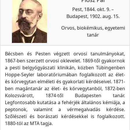
Pest, 1844. okt. 9. –
Budapest, 1902. aug. 15.
Orvos, biokémikus, egyetemi
tanár
Bécsben és Pesten végzett orvosi tanulmányokat,
1867-ben szerzett orvosi oklevelet. 1869-től gyakornok
a pesti belgyógyászati klinikán, közben Tübingenben
Hoppe-Seyler laboratóriumában foglalkozott az élet-
és kórvegytan elméleti és gyakorlati kérdéseivel. 1871-
ben magántanár az élet- és kórvegytanból, 1872-ben
Kolozsvárott, 1874-től Budapesten tanár.
Legfontosabb kutatása a fehérjék általános kémiája, a
peptonok, valamint a vérmegalvadás kérdése.
Szőlészeti és borászati kérdésekkel is foglalkozott.
1880-tól az MTA tagja.