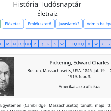
História Tudósnaptár
Életrajz
Előzetes
Emlékeztető
Javaslatok?
Admin belép
L
M
N
O,Ó
Ö,Ő
P
Q
R
S
SZ
T
U,Ú
Ü,Ű
V
W
X
Y
Pickering, Edward Charles
Boston, Massachusetts, USA, 1846. júl. 19. –
1919. febr. 3.
Amerikai asztrofizikus
Egyetemen (Cambridge, Massachusetts) tanult, majd itt i