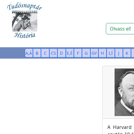
Olvass el!
A,Á
B
C
CS
D
E,É
F
G
GY
H
I,Í
J
K
A Harvard 