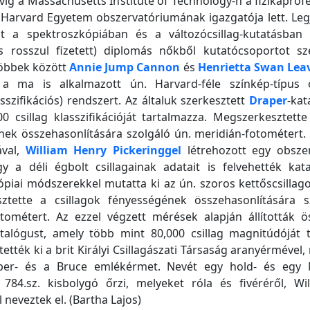
vig a Massachusetts Institute of Technology-n a fizikaprofe
 Harvard Egyetem obszervatóriumának igazgatója lett. Leg
t a spektroszkópiában és a változócsillag-kutatásban é
s rosszul fizetett) diplomás nőkből kutatócsoportot szer
többek között
Annie Jump Cannon
és
Henrietta Swan Leav
 a ma is alkalmazott ún. Harvard-féle színkép-típus o
asszifikációs) rendszert. Az általuk szerkesztett
Draper
-kat
0 csillag klasszifikációját tartalmazza. Megszerkesztette
ek összehasonlítására szolgáló ún. meridián-fotométert. 
ával,
William Henry Pickeringgel
létrehozott egy obsze
y a déli égbolt csillagainak adatait is felvehették kat
piai módszerekkel mutatta ki az ún. szoros kettőscsillago
ztette a csillagok fényességének összehasonlítására s
otométert. Az ezzel végzett mérések alapján állították ö
talógust, amely több mint 80,000 csillag magnitúdóját t
tették ki a brit Királyi Csillagászati Társaság aranyérmével
er- és a Bruce emlékérmet. Nevét egy hold- és egy M
 784.sz. kisbolygó őrzi, melyeket róla és fivéréről, Wi
 neveztek el. (Bartha Lajos)