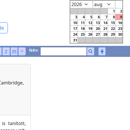
1
2
3
4
5
6
7
8
9
10
11
12
13
14
15
16
és
17
18
19
20
21
22
23
24
25
26
27
28
29
30
31
Név:
Z
ZS
^
 Cambridge,
s tanított,