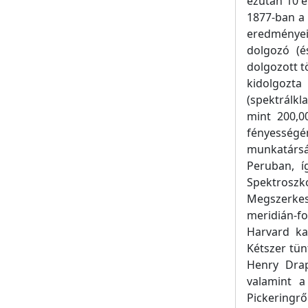
ezután 10 é
1877-ban a
eredményei
dolgozó (é
dolgozott 
kidolgozta
(spektrálkl
mint 200,00
fényességén
munkatárs
Peruban, íg
Spektroszkó
Megszerkes
meridián-f
Harvard ka
Kétszer tün
Henry Drap
valamint a
Pickeringről