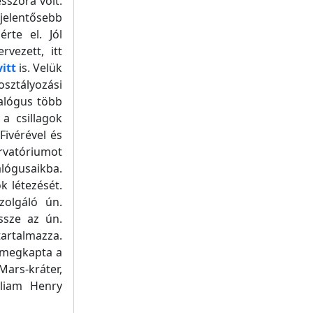
sszora volt.
jelentősebb
rte el. Jól
vezett, itt
itt
is. Velük
sztályozási
alógus több
 a csillagok
Fivérével és
rvatóriumot
alógusaikba.
k létezését.
zolgáló ún.
ssze az ún.
artalmazza.
, megkapta a
ars-kráter,
lliam Henry