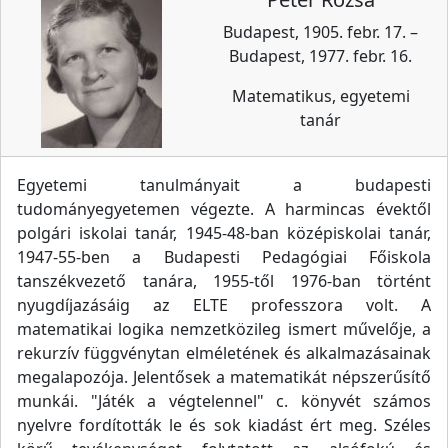
Budapest, 1905. febr. 17. –
Budapest, 1977. febr. 16.
Matematikus, egyetemi
tanár
Egyetemi tanulmányait a budapesti
tudományegyetemen végezte. A harmincas évektől
polgári iskolai tanár, 1945-48-ban középiskolai tanár,
1947-55-ben a Budapesti Pedagógiai Főiskola
tanszékvezető tanára, 1955-től 1976-ban történt
nyugdíjazásáig az ELTE professzora volt. A
matematikai logika nemzetközileg ismert művelője, a
rekurzív függvénytan elméletének és alkalmazásainak
megalapozója. Jelentősek a matematikát népszerűsítő
munkái. "Játék a végtelennel" c. könyvét számos
nyelvre fordították le és sok kiadást ért meg. Széles