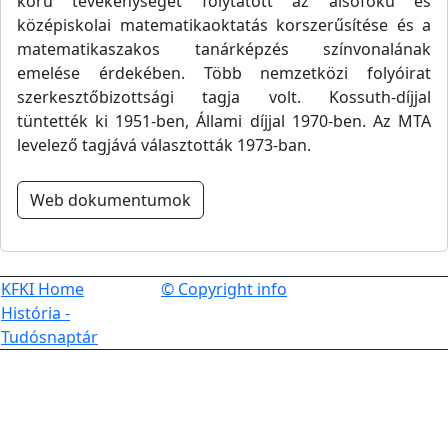
körű tevékenységet folytatott az alsófokú és
középiskolai matematikaoktatás korszerűsítése és a
matematikaszakos tanárképzés színvonalának
emelése érdekében. Több nemzetközi folyóirat
szerkesztőbizottsági tagja volt. Kossuth-díjjal
tüntették ki 1951-ben, Állami díjjal 1970-ben. Az MTA
levelező tagjává választották 1973-ban.
Web dokumentumok
KFKI Home
© Copyright info
História -
Tudósnaptár