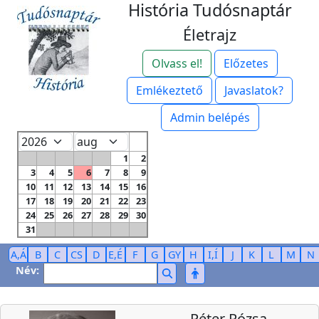
História Tudósnaptár
Életrajz
Olvass el!
Előzetes
Emlékeztető
Javaslatok?
Admin belépés
1
2
3
4
5
6
7
8
9
10
11
12
13
14
15
16
17
18
19
20
21
22
23
24
25
26
27
28
29
30
31
A,Á
B
C
CS
D
E,É
F
G
GY
H
I,Í
J
K
L
M
N
Név:
Péter Rózsa