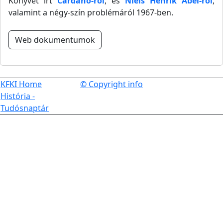
Könyvet írt
Cardano-ról
, és
Niels Henrik Abel-ról
,
valamint a négy-szín problémáról 1967-ben.
Web dokumentumok
KFKI Home
© Copyright info
História -
Tudósnaptár