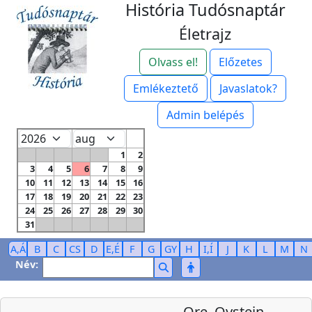
História Tudósnaptár
Életrajz
Olvass el!
Előzetes
Emlékeztető
Javaslatok?
Admin belépés
1
2
3
4
5
6
7
8
9
10
11
12
13
14
15
16
17
18
19
20
21
22
23
24
25
26
27
28
29
30
31
A,Á
B
C
CS
D
E,É
F
G
GY
H
I,Í
J
K
L
M
N
Név:
Ore, Oystein