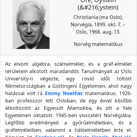
(&#216;ystein)
Christiania (ma Oslo),
Norvégia, 1899. okt. 7. –
Oslo, 1968. aug. 13.
Norvég matematikus
Az elvont algebra, számelmélet, és a gráf-elmélet
területein alkotott maradandót. Tanulmányait az Oslo
University-n végezte, egy rövid időt töltött
Németországban a Göttingeni Egyetemen, ahol nagy
hatással volt rá
Emmy Noether
matematikus. 1926-
ban professzor lett Osloban, de egy évvel később
átköltözött az Egyesült Államokba, és ott a Yale
Egyetemen oktatott. 1945-ben visszatért Norvégiába.
Legfőbb eredményeit a gyűrűelméletben, és a
gráfelméletben, valamint a hálóelméletben érte el.