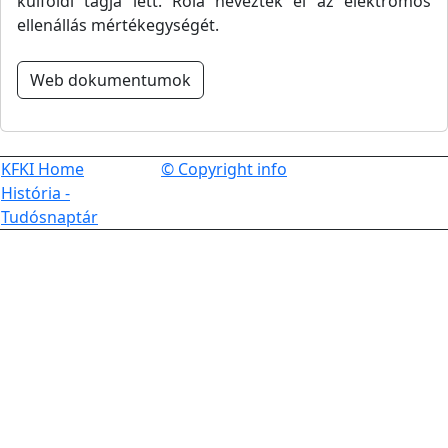
külföldi tagja lett. Róla nevezték el az elektromos
ellenállás mértékegységét.
Web dokumentumok
KFKI Home
© Copyright info
História -
Tudósnaptár