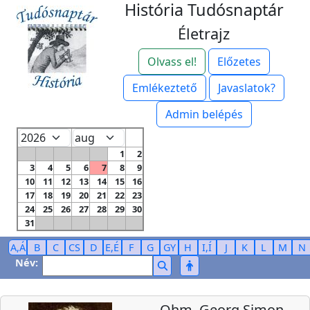
História Tudósnaptár
Életrajz
Olvass el!
Előzetes
Emlékeztető
Javaslatok?
Admin belépés
1
2
3
4
5
6
7
8
9
10
11
12
13
14
15
16
17
18
19
20
21
22
23
24
25
26
27
28
29
30
31
A,Á
B
C
CS
D
E,É
F
G
GY
H
I,Í
J
K
L
M
N
Név:
Ohm, Georg Simon