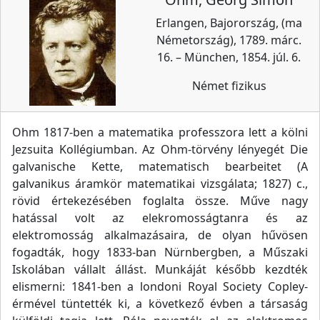
Erlangen, Bajorország, (ma
Németország), 1789. márc.
16. – München, 1854. júl. 6.
Német fizikus
Ohm 1817-ben a matematika professzora lett a kölni
Jezsuita Kollégiumban. Az Ohm-törvény lényegét Die
galvanische Kette, matematisch bearbeitet (A
galvanikus áramkör matematikai vizsgálata; 1827) c.,
rövid értekezésében foglalta össze. Műve nagy
hatással volt az elekromosságtanra és az
elektromosság alkalmazásaira, de olyan hűvösen
fogadták, hogy 1833-ban Nürnbergben, a Műszaki
Iskolában vállalt állást. Munkáját később kezdték
elismerni: 1841-ben a londoni Royal Society Copley-
érmével tüntették ki, a következő évben a társaság