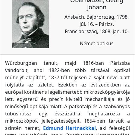
Johann
Ansbach, Bajorország, 1798.
júl. 16. – Párizs,
Franciaország, 1868. jan. 10.
Német optikus
Würzburgban tanult, majd 1816-ban Párizsba
vándorolt, ahol 1822-ben több társával optikai
műhelyt alapított, 1837-től teljesen a saját neve alatt
folytatta az üzletet. Ezekben az évtizedekben az
európai kontinens legelismertebb mikroszkópgyártója
lett, egyszerű és precíz kivitelű mechanikája és jó
minőségű optikája miatt. A patkótalp és a szabványos
tubushossz egy évszázadra meghatározta a
mikroszkópok jellegzetességeit. 1854-ben társult a
szintén német,
Edmund Hartnackkal
, aki feleségül