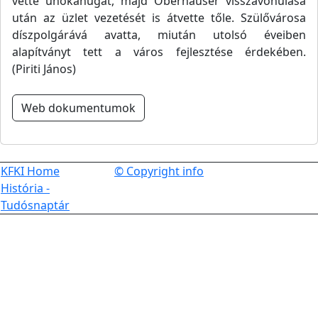
vette unokahúgát, majd Oberhäuser visszavonulása
után az üzlet vezetését is átvette tőle. Szülővárosa
díszpolgárává avatta, miután utolsó éveiben
alapítványt tett a város fejlesztése érdekében.
(Piriti János)
Web dokumentumok
KFKI Home
© Copyright info
História -
Tudósnaptár