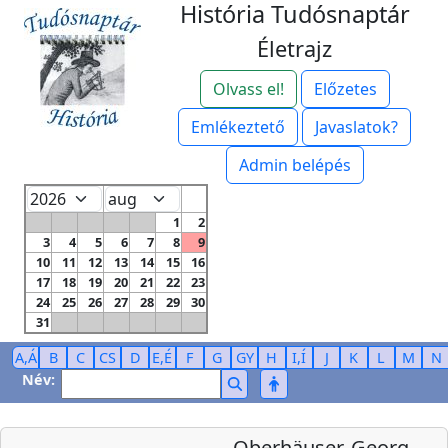
História Tudósnaptár
Életrajz
Olvass el!
Előzetes
Emlékeztető
Javaslatok?
Admin belépés
1
2
3
4
5
6
7
8
9
10
11
12
13
14
15
16
17
18
19
20
21
22
23
24
25
26
27
28
29
30
31
A,Á
B
C
CS
D
E,É
F
G
GY
H
I,Í
J
K
L
M
N
Név:
Oberhäuser, Georg