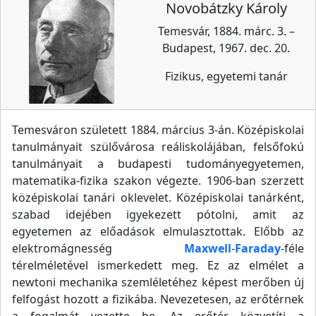
Novobátzky Károly
Temesvár, 1884. márc. 3. –
Budapest, 1967. dec. 20.
Fizikus, egyetemi tanár
Temesváron született 1884. március 3-án. Középiskolai
tanulmányait szülővárosa reáliskolájában, felsőfokú
tanulmányait a budapesti tudományegyetemen,
matematika-fizika szakon végezte. 1906-ban szerzett
középiskolai tanári oklevelet. Középiskolai tanárként,
szabad idejében igyekezett pótolni, amit az
egyetemen az előadások elmulasztottak. Előbb az
elektromágnesség
Maxwell
-
Faraday
-féle
térelméletével ismerkedett meg. Ez az elmélet a
newtoni mechanika szemléletéhez képest merőben új
felfogást hozott a fizikába. Nevezetesen, az erőtérnek