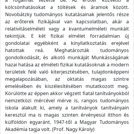
a fogalmát vezette be. Az erőtér közvetíti a
kölcsönhatásokat a töltések és áramok között.
Novobátzky tudományos kutatásainak jelentős része
az erőterek fizikájával van kapcsolatban, akár a
relativitáselméleti vagy a kvantumelméleti munkáit
tekintjük. E két fizikai elmélet forradalmian új
gondolatai egyébként a kinyilatkoztatás erejével
hatottak reá. Meghatározták tudományos
gondolkodását, és alkotó munkáját Munkásságának
hazai hatása az elméleti fizikai kutatásoknak a modern
területek felé való kiterjesztésében, tulajdonképpeni
megalapozásában, az oktatás magas szintre
emelésében és kiszélesítésében mutatkozott meg.
Körülötte az éppen akkor végzett fiatal tanítványokból
nemzetközi mércével mérve is, rangos tudományos
iskola alakult ki, amely a tanítványok tanítványain
keresztül ma is magas szinten érvényesül itthon és
külföldön egyaránt. 1947-től a Magyar Tudományos
Akadémia tagja volt. (Prof. Nagy Károly)