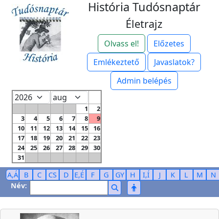
História Tudósnaptár
Életrajz
Olvass el!
Előzetes
Emlékeztető
Javaslatok?
Admin belépés
1
2
3
4
5
6
7
8
9
10
11
12
13
14
15
16
17
18
19
20
21
22
23
24
25
26
27
28
29
30
31
A,Á
B
C
CS
D
E,É
F
G
GY
H
I,Í
J
K
L
M
N
Név: