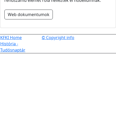
rendszámú elemet róla nevezték el nobéliumnak.
Web dokumentumok
KFKI Home
© Copyright info
História -
Tudósnaptár