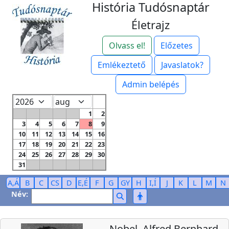
História Tudósnaptár
Életrajz
Olvass el!
Előzetes
Emlékeztető
Javaslatok?
Admin belépés
1
2
3
4
5
6
7
8
9
10
11
12
13
14
15
16
17
18
19
20
21
22
23
24
25
26
27
28
29
30
31
A,Á
B
C
CS
D
E,É
F
G
GY
H
I,Í
J
K
L
M
N
Név:
Nobel, Alfred Bernhard