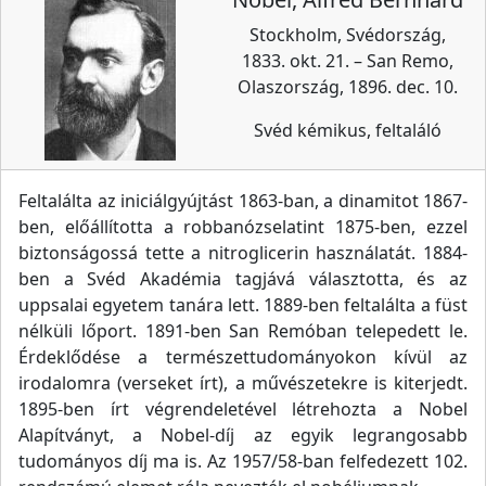
Stockholm, Svédország,
1833. okt. 21. – San Remo,
Olaszország, 1896. dec. 10.
Svéd kémikus, feltaláló
Feltalálta az iniciálgyújtást 1863-ban, a dinamitot 1867-
ben, előállította a robbanózselatint 1875-ben, ezzel
biztonságossá tette a nitroglicerin használatát. 1884-
ben a Svéd Akadémia tagjává választotta, és az
uppsalai egyetem tanára lett. 1889-ben feltalálta a füst
nélküli lőport. 1891-ben San Remóban telepedett le.
Érdeklődése a természettudományokon kívül az
irodalomra (verseket írt), a művészetekre is kiterjedt.
1895-ben írt végrendeletével létrehozta a Nobel
Alapítványt, a Nobel-díj az egyik legrangosabb
tudományos díj ma is. Az 1957/58-ban felfedezett 102.