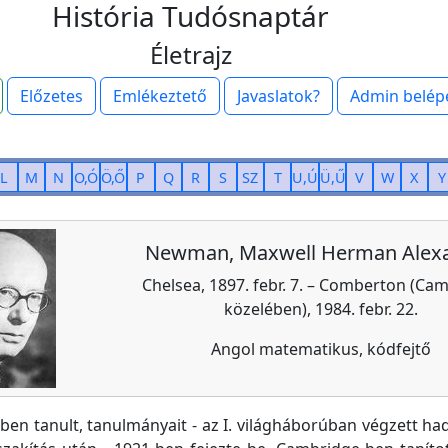
História Tudósnaptár
Életrajz
Előzetes
Emlékeztető
Javaslatok?
Admin belép
L
M
N
O,Ó
Ö,Ő
P
Q
R
S
SZ
T
U,Ú
Ü,Ű
V
W
X
Y
Newman, Maxwell Herman Alex
Chelsea, 1897. febr. 7. – Comberton (Ca
közelében), 1984. febr. 22.
Angol matematikus, kódfejtő
en tanult, tanulmányait - az I. világháborúban végzett had