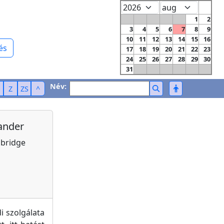
1
2
3
4
5
6
7
8
9
10
11
12
13
14
15
16
és
17
18
19
20
21
22
23
24
25
26
27
28
29
30
31
Név:
Z
ZS
^
ander
mbridge
i szolgálata