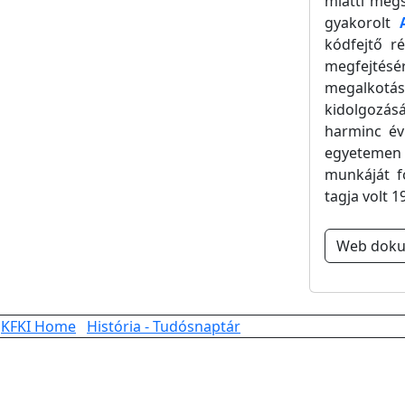
miatti megs
gyakorolt
kódfejtő r
megfejtés
megalkotás
kidolgozásá
harminc év
egyetemen 
munkáját f
tagja volt 1
Web dok
KFKI Home
História - Tudósnaptár