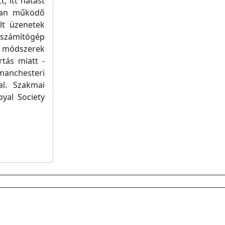
, itt hatást
kban működő
lt üzenetek
számítógép
i módszerek
rtás miatt -
manchesteri
al. Szakmai
yal Society