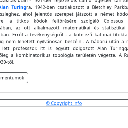
zakítás után - 1921-ben fejezte be. Cambridge-ben tanított
Alan Turing
ra. 1942-ben csatlakozott a Bletchley Par
észleghez, ahol jelentős szerepet játszott a német kódo
ére, a titkos kódok feltörésére szolgáló Colossus 
ában, az ott alkalmazott matematikai és statisztika
ban. Erről a tevékenységről - a kötelező katonai titokta
ig nem lehetett nyilvánosan beszélni. A háború után a 
lett professzor, itt is együtt dolgozott Alan Turingg
őleg a kombinatorikus topológia területén végezte. A Ro
939-től.
umentumok
© Copyright info