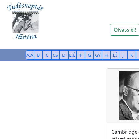
Olvass el!
A,Á
B
C
CS
D
E,É
F
G
GY
H
I,Í
J
K
Cambridge-b