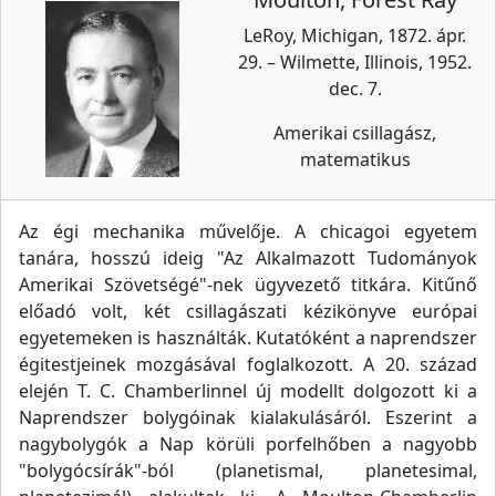
LeRoy, Michigan, 1872. ápr.
29. – Wilmette, Illinois, 1952.
dec. 7.
Amerikai csillagász,
matematikus
Az égi mechanika művelője. A chicagoi egyetem
tanára, hosszú ideig "Az Alkalmazott Tudományok
Amerikai Szövetségé"-nek ügyvezető titkára. Kitűnő
előadó volt, két csillagászati kézikönyve európai
egyetemeken is használták. Kutatóként a naprendszer
égitestjeinek mozgásával foglalkozott. A 20. század
elején T. C. Chamberlinnel új modellt dolgozott ki a
Naprendszer bolygóinak kialakulásáról. Eszerint a
nagybolygók a Nap körüli porfelhőben a nagyobb
"bolygócsírák"-ból (planetismal, planetesimal,