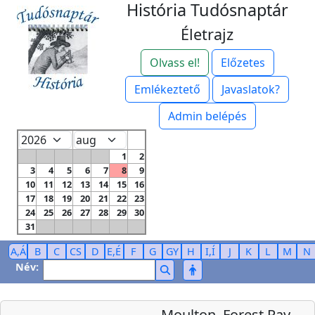
História Tudósnaptár
Életrajz
Olvass el!
Előzetes
Emlékeztető
Javaslatok?
Admin belépés
1
2
3
4
5
6
7
8
9
10
11
12
13
14
15
16
17
18
19
20
21
22
23
24
25
26
27
28
29
30
31
A,Á
B
C
CS
D
E,É
F
G
GY
H
I,Í
J
K
L
M
N
Név:
Moulton, Forest Ray