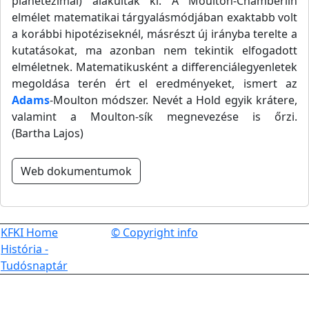
planetezimál) alakultak ki. A Moulton-Chamberlin
elmélet matematikai tárgyalásmódjában exaktabb volt
a korábbi hipotéziseknél, másrészt új irányba terelte a
kutatásokat, ma azonban nem tekintik elfogadott
elméletnek. Matematikusként a differenciálegyenletek
megoldása terén ért el eredményeket, ismert az
Adams
-Moulton módszer. Nevét a Hold egyik krátere,
valamint a Moulton-sík megnevezése is őrzi.
(Bartha Lajos)
Web dokumentumok
KFKI Home
© Copyright info
História -
Tudósnaptár